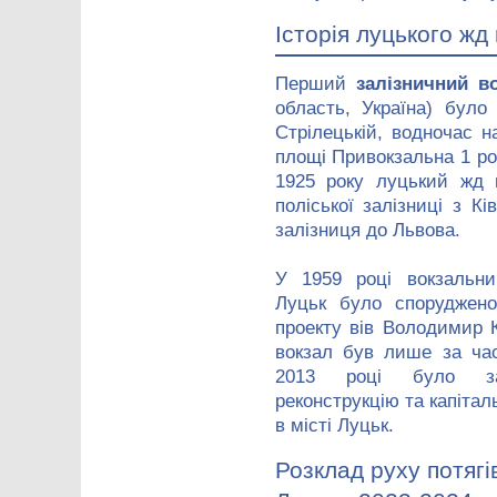
Історія луцького жд
Перший
залізничний в
область, Україна) було
Стрілецькій, водночас н
площі Привокзальна 1 ро
1925 року луцький жд 
поліської залізниці з К
залізниця до Львова.
У 1959 році вокзальни
Луцьк було споруджено
проекту вів Володимир 
вокзал був лише за час
2013 році було за
реконструкцію та капітал
в місті Луцьк.
Розклад руху потягі