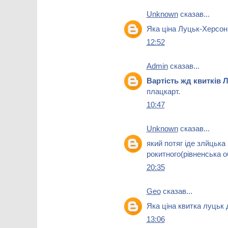
Unknown
сказав...
Яка ціна Луцьк-Херсон
12:52
Admin
сказав...
Вартість жд квитків
плацкарт.
10:47
Unknown
сказав...
який потяг іде злйцьк
рокитного(рівненська 
20:35
Geo
сказав...
Яка ціна квитка луцьк 
13:06