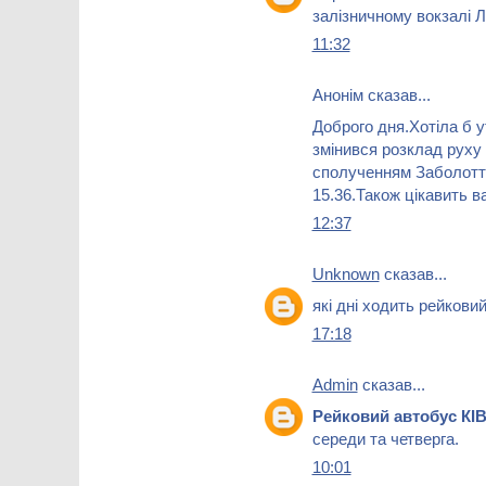
залізничному вокзалі 
11:32
Анонім сказав...
Доброго дня.Хотіла б у
змінився розклад руху
сполученням Заболоття
15.36.Також цікавить в
12:37
Unknown
сказав...
які дні ходить рейковий
17:18
Admin
сказав...
Рейковий автобус КІ
середи та четверга.
10:01