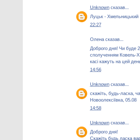
Unknown
сказав...
Луцьк - Хмельницький 
22:27
Олена сказав...
Доброго дня! Чи буде 2
сполученням Ковель-Ха
касі кажуть на цей ден
14:56
Unknown
сказав...
скажіть, будь-ласка, ч
Новоолексіївка, 05.08
14:58
Unknown
сказав...
Доброго дня!
Скажіть будь ласка вар