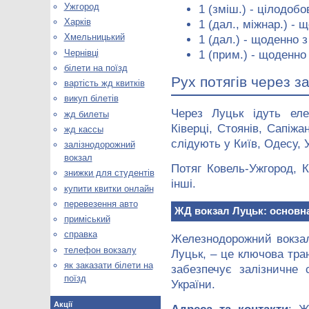
Ужгород
1 (зміш.) - цілодобо
Харків
1 (дал., міжнар.) - 
Хмельницький
1 (дал.) - щоденно з
Чернівці
1 (прим.) - щоденно 
білети на поїзд
Рух потягів через з
вартість жд квитків
викуп білетів
Через Луцьк ідуть еле
жд билеты
Ківерці, Стоянів, Сапіжа
жд кассы
слідують у Київ, Одесу, 
залізнодорожний
вокзал
Потяг Ковель-Ужгород, 
знижки для студентів
інші.
купити квитки онлайн
перевезення авто
ЖД вокзал Луцьк: основна
приміський
справка
Железнодорожний вокза
телефон вокзалу
Луцьк, – це ключова тра
як заказати білети на
забезпечує залізничне
поїзд
України.
Акції