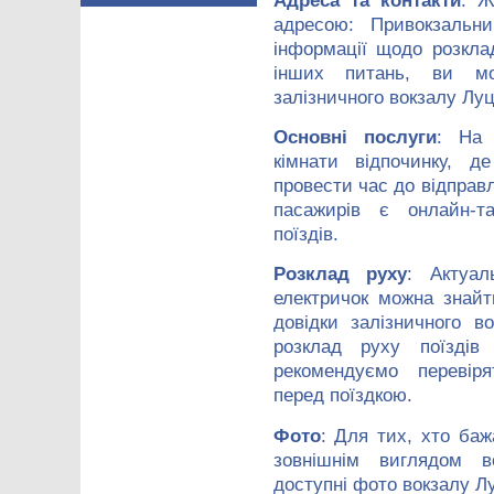
Адреса та контакти
: Ж
адресою: Привокзальн
інформації щодо розкла
інших питань, ви мо
залізничного вокзалу Луц
Основні послуги
: На 
кімнати відпочинку, 
провести час до відправ
пасажирів є онлайн-т
поїздів.
Розклад руху
: Актуал
електричок можна знай
довідки залізничного 
розклад руху поїздів
рекомендуємо перевір
перед поїздкою.
Фото
: Для тих, хто баж
зовнішнім виглядом во
доступні фото вокзалу Л