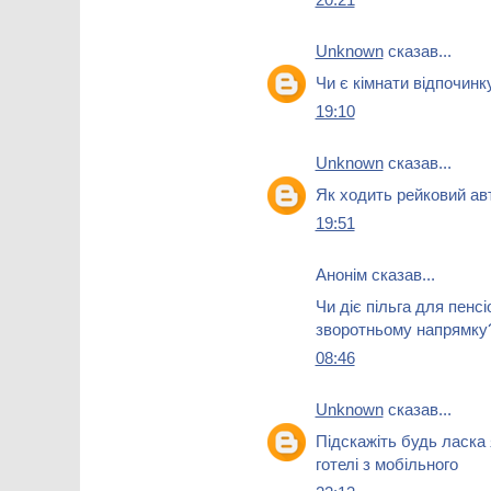
Unknown
сказав...
Чи є кімнати відпочинк
19:10
Unknown
сказав...
Як ходить рейковий авт
19:51
Анонім сказав...
Чи діє пільга для пенсі
зворотньому напрямку
08:46
Unknown
сказав...
Підскажіть будь ласка
готелі з мобільного