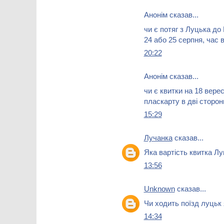
Анонім сказав...
чи є потяг з Луцька до
24 або 25 серпня, час в
20:22
Анонім сказав...
чи є квитки на 18 вере
пласкарту в дві сторон
15:29
Лучанка
сказав...
Яка вартість квитка Л
13:56
Unknown
сказав...
Чи ходить поїзд луцьк
14:34