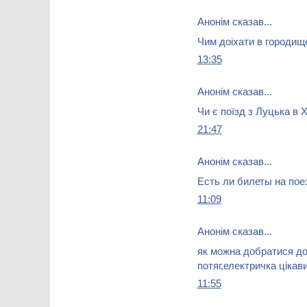
Анонім сказав...
Чим доіхати в городищ
13:35
Анонім сказав...
Чи є поїзд з Луцька в 
21:47
Анонім сказав...
Есть ли билеты на пое
11:09
Анонім сказав...
як можна добратися до
потяг,електричка цікав
11:55