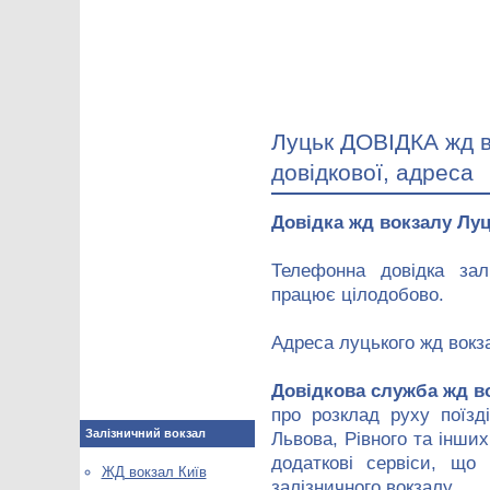
Луцьк ДОВІДКА жд в
довідкової, адреса
Довідка жд вокзалу Лу
Телефонна довідка зал
працює цілодобово.
Адреса луцького жд вокз
Довідкова служба жд в
про розклад руху поїзд
Залізничний вокзал
Львова, Рівного та інших
додаткові сервіси, що 
ЖД вокзал Київ
залізничного вокзалу.