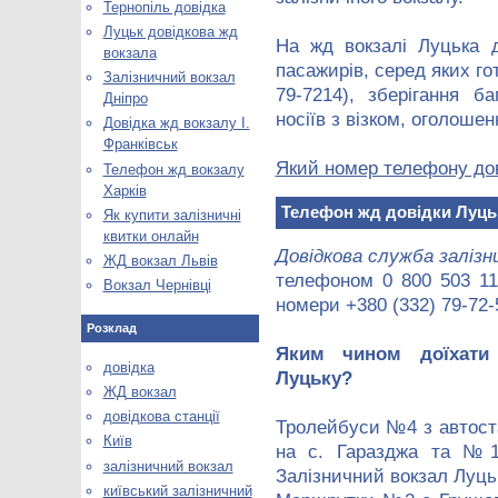
Тернопіль довідка
Луцьк довідкова жд
На жд вокзалі Луцька д
вокзала
пасажирів, серед яких го
Залізничний вокзал
79-7214), зберігання б
Дніпро
носіїв з візком, оголошен
Довідка жд вокзалу І.
Франківськ
Який номер телефону дов
Телефон жд вокзалу
Харків
Телефон жд довідки Луць
Як купити залізничні
квитки онлайн
Довідкова служба залізн
ЖД вокзал Львів
телефоном 0 800 503 111
Вокзал Чернівці
номери +380 (332) 79-72-
Розклад
Яким чином доїхати
довідка
Луцьку?
ЖД вокзал
довідкова станції
Тролейбуси №4 з автоста
Київ
на с. Гаразджа та №1
залізничний вокзал
Залізничний вокзал Луць
київський залізничний