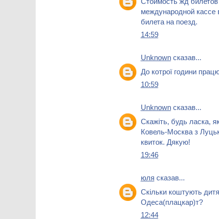
Стоимость жд билето
международной кассе 
билета на поезд.
14:59
Unknown
сказав...
До котрої години прац
10:59
Unknown
сказав...
Скажіть, будь ласка, я
Ковель-Москва з Луцька
квиток. Дякую!
19:46
юля
сказав...
Скільки коштують дитяч
Одеса(плацкар)т?
12:44