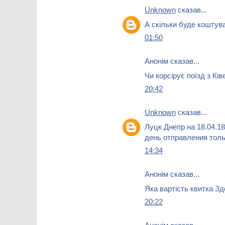
Unknown
сказав...
А скільки буде коштув
01:50
Анонім сказав...
Чи корсірує поїзд з Ків
20:42
Unknown
сказав...
Луцк Днепр на 18.04.1
день отправления тол
14:34
Анонім сказав...
Яка вартість квитка З
20:22