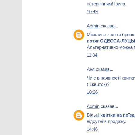
нетерпінням! Ірина.
10:49
Admin
сказав...
Можливе зняття брон
потяг ОДЕССА-ЛУЦЬ
Альтернативно можна п
11:04
Аня сказав...
Чи є в наявності квитк
( 1квиток)?
10:26
Admin
сказав...
Вільні
квитки на пої
відсутні в продажу.
14:46