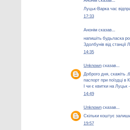
Анонім сказав...
Луцьк-Варка час відправ
17:33
Анонім сказав...
напишіть будьласка ро
Здолбунів від станції 
14:35
Unknown
сказав...
Доброго дня, скажіть ,
паспорт при поїздці в 
І чи є квитки на Луцьк
14:49
Unknown
сказав...
Скільки коштує залиши
19:57