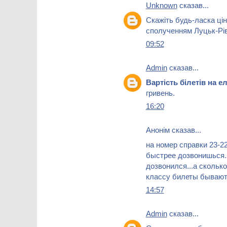
Unknown
сказав...
Скажіть будь-ласка цін
сполученням Луцьк-Рі
09:52
Admin
сказав...
Вартість білетів на 
гривень.
16:20
Анонім сказав...
на номер справки 23-22
быстрее дозвонишься...
дозвонился...а скольк
классу билеты бываю
14:57
Admin
сказав...