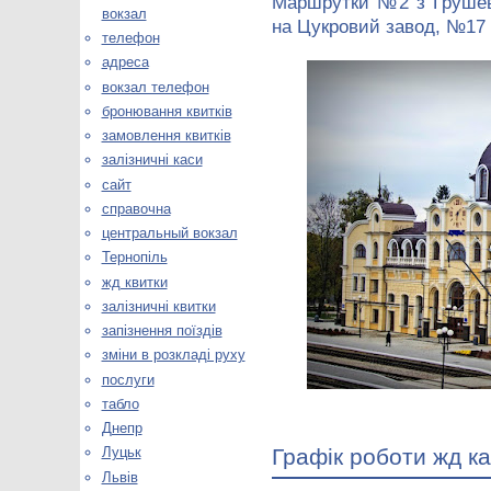
Маршрутки №2 з Грушевс
вокзал
на Цукровий завод, №17 
телефон
адреса
вокзал телефон
бронювання квитків
замовлення квитків
залізничні каси
сайт
справочна
центральный вокзал
Тернопіль
жд квитки
залізничні квитки
запізнення поїздів
зміни в розкладі руху
послуги
табло
Днепр
Графік роботи жд ка
Луцьк
Львів