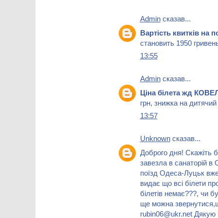
Admin
сказав...
Вартість квитків на
становить 1950 гривень
13:55
Admin
сказав...
Ціна білета жд КОВ
грн, знижка на дитячий
13:57
Unknown
сказав...
Доброго дня! Скажіть б
завезла в санаторій в 
поїзд Одеса-Луцьк вже
видає що всі білети пр
білетів немає???, чи б
ще можна звернутися,щ
rubin06@ukr.net Дякую 