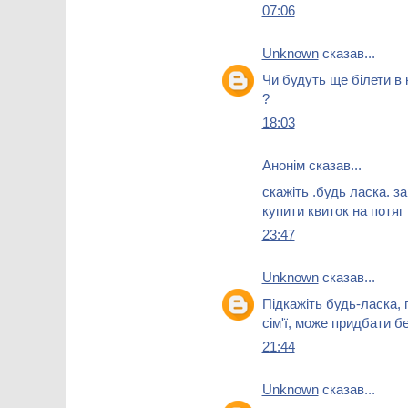
07:06
Unknown
сказав...
Чи будуть ще білети в к
?
18:03
Анонім сказав...
скажіть .будь ласка. з
купити квиток на потя
23:47
Unknown
сказав...
Підкажіть будь-ласка, 
сім'ї, може придбати 
21:44
Unknown
сказав...