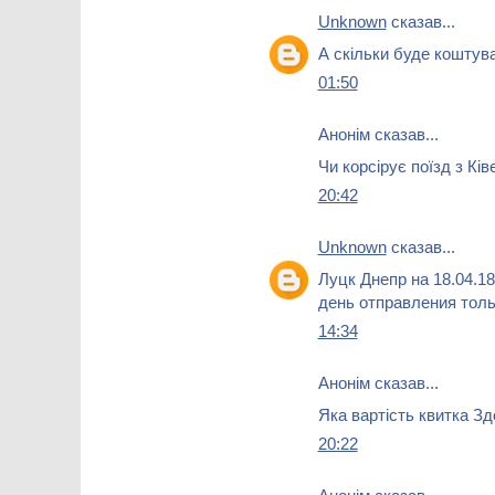
Unknown
сказав...
А скільки буде коштув
01:50
Анонім сказав...
Чи корсірує поїзд з Ків
20:42
Unknown
сказав...
Луцк Днепр на 18.04.1
день отправления тол
14:34
Анонім сказав...
Яка вартість квитка З
20:22