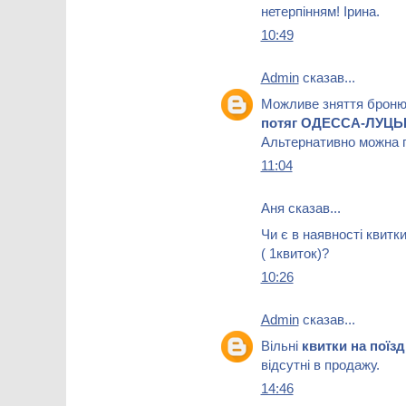
нетерпінням! Ірина.
10:49
Admin
сказав...
Можливе зняття брон
потяг ОДЕССА-ЛУЦЬ
Альтернативно можна п
11:04
Аня сказав...
Чи є в наявності квитк
( 1квиток)?
10:26
Admin
сказав...
Вільні
квитки на пої
відсутні в продажу.
14:46