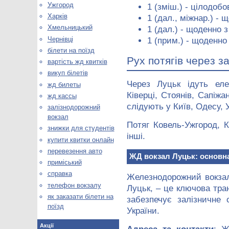
Ужгород
1 (зміш.) - цілодобо
Харків
1 (дал., міжнар.) - 
Хмельницький
1 (дал.) - щоденно з
Чернівці
1 (прим.) - щоденно 
білети на поїзд
Рух потягів через з
вартість жд квитків
викуп білетів
Через Луцьк ідуть еле
жд билеты
Ківерці, Стоянів, Сапіжа
жд кассы
слідують у Київ, Одесу, 
залізнодорожний
вокзал
Потяг Ковель-Ужгород, 
знижки для студентів
інші.
купити квитки онлайн
перевезення авто
ЖД вокзал Луцьк: основна
приміський
справка
Железнодорожний вокза
телефон вокзалу
Луцьк, – це ключова тра
як заказати білети на
забезпечує залізничне
поїзд
України.
Акції