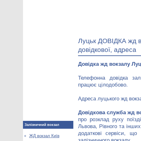
Луцьк ДОВІДКА жд в
довідкової, адреса
Довідка жд вокзалу Лу
Телефонна довідка зал
працює цілодобово.
Адреса луцького жд вокз
Довідкова служба жд в
про розклад руху поїзд
Залізничний вокзал
Львова, Рівного та інших
додаткові сервіси, що 
ЖД вокзал Київ
залізничного вокзалу.