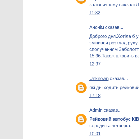
залізничному вокзалі 
11:32
Анонім сказав...
Доброго дня.Хотіла б у
змінився розклад руху
сполученням Заболоття
15.36.Також цікавить в
12:37
Unknown
сказав...
які дні ходить рейковий
17:18
Admin
сказав...
Рейковий автобус КІ
середи та четверга.
10:01