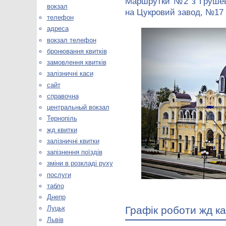
Маршрутки №2 з Грушевс
вокзал
на Цукровий завод, №17 
телефон
адреса
вокзал телефон
бронювання квитків
замовлення квитків
залізничні каси
сайт
справочна
центральный вокзал
Тернопіль
жд квитки
залізничні квитки
запізнення поїздів
зміни в розкладі руху
послуги
табло
Днепр
Графік роботи жд ка
Луцьк
Львів