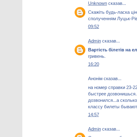
Unknown
сказав...
Скажіть будь-ласка цін
сполученням Луцьк-Рі
09:52
Admin
сказав...
Вартість білетів на 
гривень.
16:20
Анонім сказав...
на номер справки 23-22
быстрее дозвонишься...
дозвонился...а скольк
классу билеты бываю
14:57
Admin
сказав...