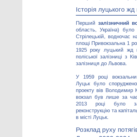
Історія луцького жд
Перший
залізничний в
область, Україна) було
Стрілецькій, водночас н
площі Привокзальна 1 ро
1925 року луцький жд 
поліської залізниці з К
залізниця до Львова.
У 1959 році вокзальни
Луцьк було споруджено
проекту вів Володимир 
вокзал був лише за час
2013 році було за
реконструкцію та капітал
в місті Луцьк.
Розклад руху потягі