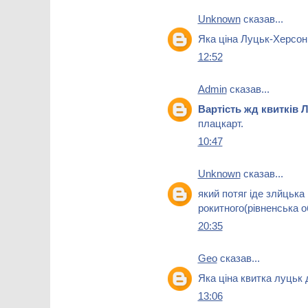
Unknown
сказав...
Яка ціна Луцьк-Херсон
12:52
Admin
сказав...
Вартість жд квитків
плацкарт.
10:47
Unknown
сказав...
який потяг іде злйцьк
рокитного(рівненська 
20:35
Geo
сказав...
Яка ціна квитка луцьк 
13:06