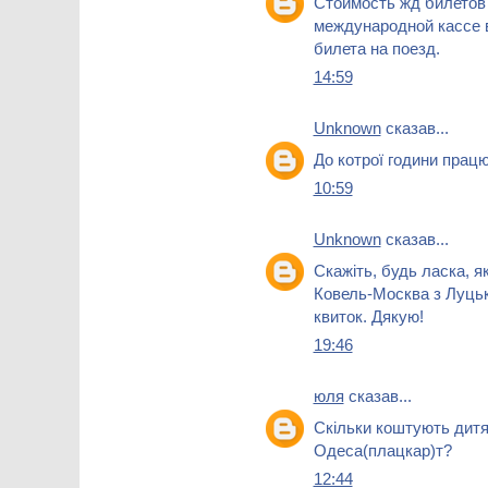
Стоимость жд билето
международной кассе 
билета на поезд.
14:59
Unknown
сказав...
До котрої години прац
10:59
Unknown
сказав...
Скажіть, будь ласка, я
Ковель-Москва з Луцька
квиток. Дякую!
19:46
юля
сказав...
Скільки коштують дитяч
Одеса(плацкар)т?
12:44