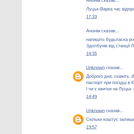
Анонім сказав...
Луцьк-Варка час відправ
17:33
Анонім сказав...
напишіть будьласка ро
Здолбунів від станції 
14:35
Unknown
сказав...
Доброго дня, скажіть ,
паспорт при поїздці в 
І чи є квитки на Луцьк
14:49
Unknown
сказав...
Скільки коштує залиши
19:57