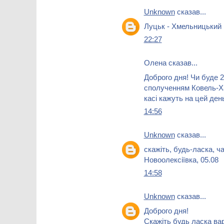
Unknown
сказав...
Луцьк - Хмельницький 
22:27
Олена сказав...
Доброго дня! Чи буде 2
сполученням Ковель-Ха
касі кажуть на цей ден
14:56
Unknown
сказав...
скажіть, будь-ласка, ч
Новоолексіївка, 05.08
14:58
Unknown
сказав...
Доброго дня!
Скажіть будь ласка вар