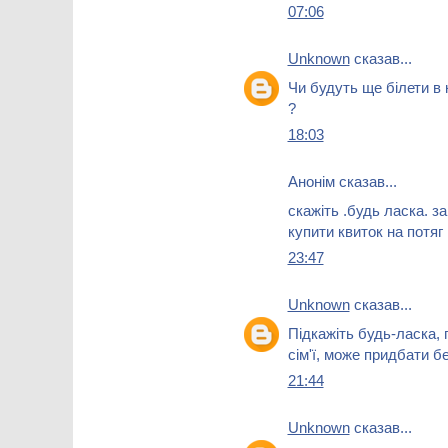
07:06
Unknown
сказав...
Чи будуть ще білети в к
?
18:03
Анонім сказав...
скажіть .будь ласка. з
купити квиток на потя
23:47
Unknown
сказав...
Підкажіть будь-ласка, 
сім'ї, може придбати 
21:44
Unknown
сказав...