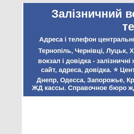
Залізничний в
т
Адреса і телефон центральни
Тернопіль, Чернівці, Луцьк,
вокзал і довідка - залізничн
сайт, адреса, довідка. ⭐️ Ц
Днепр, Одесса, Запорожье, К
ЖД кассы. Справочное бюро жд