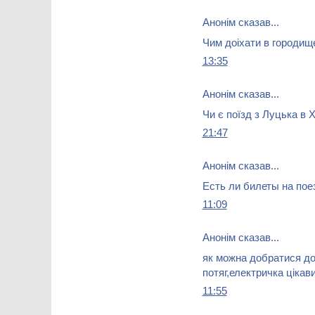
Анонім сказав...
Чим доіхати в городищ
13:35
Анонім сказав...
Чи є поїзд з Луцька в 
21:47
Анонім сказав...
Есть ли билеты на пое
11:09
Анонім сказав...
як можна добратися до
потяг,електричка цікав
11:55