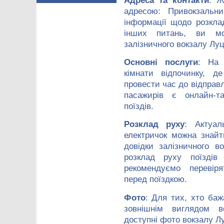
Адреса та контакти
: Ж
адресою: Привокзальн
інформації щодо розкла
інших питань, ви мо
залізничного вокзалу Луц
Основні послуги
: На 
кімнати відпочинку, 
провести час до відправ
пасажирів є онлайн-т
поїздів.
Розклад руху
: Актуал
електричок можна знай
довідки залізничного 
розклад руху поїздів
рекомендуємо перевір
перед поїздкою.
Фото
: Для тих, хто баж
зовнішнім виглядом во
доступні фото вокзалу Л