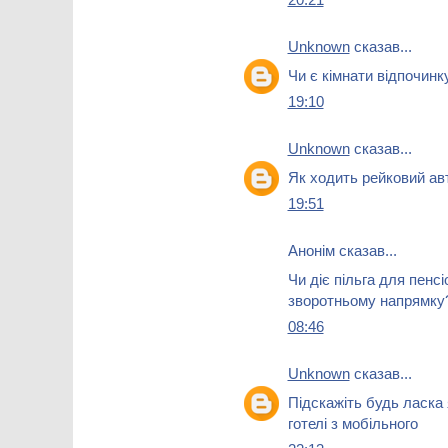
Unknown
сказав...
Чи є кімнати відпочинк
19:10
Unknown
сказав...
Як ходить рейковий авт
19:51
Анонім сказав...
Чи діє пільга для пенсі
зворотньому напрямку
08:46
Unknown
сказав...
Підскажіть будь ласка
готелі з мобільного