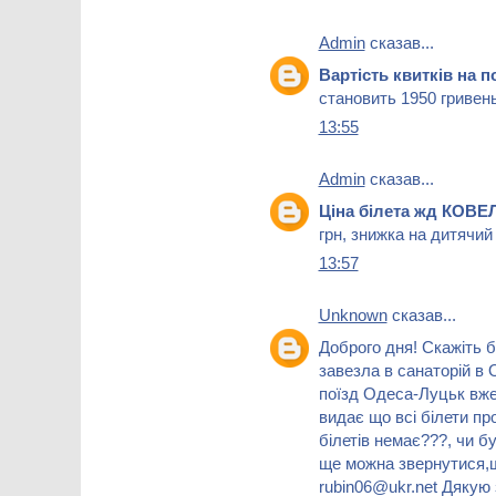
Admin
сказав...
Вартість квитків на
становить 1950 гривень
13:55
Admin
сказав...
Ціна білета жд КОВ
грн, знижка на дитячий
13:57
Unknown
сказав...
Доброго дня! Скажіть б
завезла в санаторій в 
поїзд Одеса-Луцьк вже
видає що всі білети пр
білетів немає???, чи б
ще можна звернутися,щ
rubin06@ukr.net Дякую 