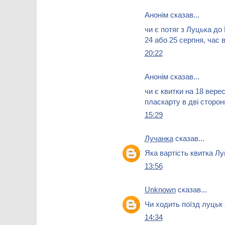
Анонім сказав...
чи є потяг з Луцька до
24 або 25 серпня, час в
20:22
Анонім сказав...
чи є квитки на 18 вере
пласкарту в дві сторон
15:29
Лучанка
сказав...
Яка вартість квитка Л
13:56
Unknown
сказав...
Чи ходить поїзд луцьк
14:34