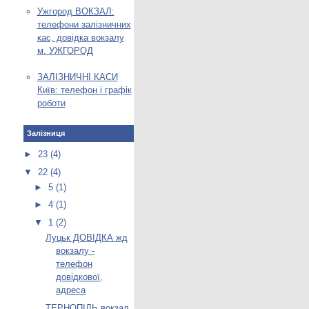
Ужгород ВОКЗАЛ:
телефони залізничних
кас, довідка вокзалу
м. УЖГОРОД
ЗАЛІЗНИЧНІ КАСИ
Київ: телефон і графік
роботи
Залізниця
►
23
(4)
▼
22
(4)
►
5
(1)
►
4
(1)
▼
1
(2)
Луцьк ДОВІДКА жд
вокзалу -
телефон
довідкової,
адреса
ТЕРНОПІЛЬ вокзал