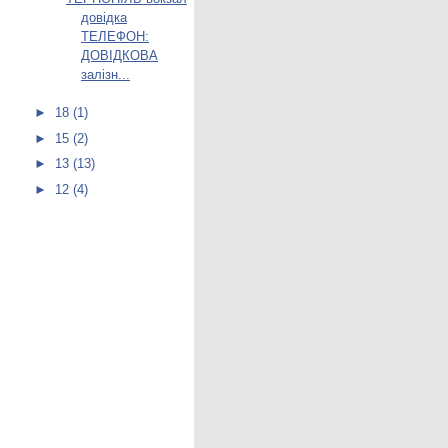
довідка
ТЕЛЕФОН:
ДОВІДКОВА
залізн...
►
18
(1)
►
15
(2)
►
13
(13)
►
12
(4)