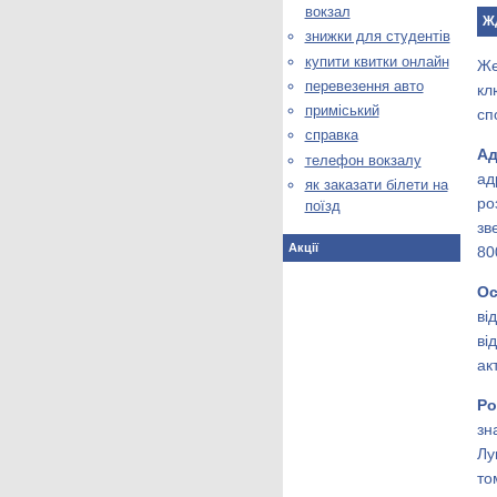
вокзал
ЖД
знижки для студентів
купити квитки онлайн
Же
перевезення авто
кл
приміський
сп
справка
А
телефон вокзалу
ад
як заказати білети на
ро
поїзд
зв
Акції
80
Ос
ві
ві
ак
Ро
зн
Лу
то