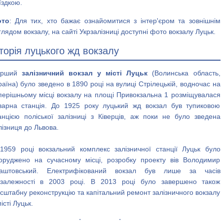
їздкою.
то
: Для тих, хто бажає ознайомитися з інтер'єром та зовнішнім
глядом вокзалу, на сайті Укрзалізниці доступні фото вокзалу Луцьк.
сторія луцького жд вокзалу
ерший
залізничний вокзал у місті Луцьк
(Волинська область,
раїна) було зведено в 1890 році на вулиці Стрілецькій, водночас на
перішньому місці вокзалу на площі Привокзальна 1 розміщувалася
варна станція. До 1925 року луцький жд вокзал був тупиковою
анцією поліської залізниці з Ківерців, аж поки не було зведена
лізниця до Львова.
1959 році вокзальний комплекс залізничної станції Луцьк було
оруджено на сучасному місці, розробку проекту вів Володимир
аштовський. Електрифікований вокзал був лише за часів
залежності в 2003 році. В 2013 році було завершено також
сштабну реконструкцію та капітальний ремонт залізничного вокзалу
місті Луцьк.