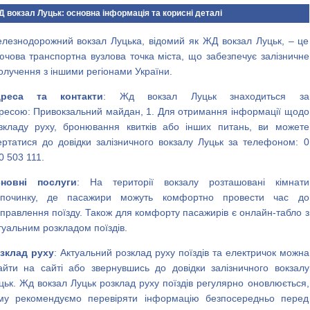
 вокзал Луцьк: основна інформація та корисні деталі
лезнодорожний вокзал Луцька, відомий як ЖД вокзал Луцьк, – це
ючова транспортна вузлова точка міста, що забезпечує залізничне
олучення з іншими регіонами України.
дреса та контакти
: Жд вокзал Луцьк знаходиться за
ресою: Привокзальний майдан, 1. Для отримання інформації щодо
зкладу руху, бронювання квитків або інших питань, ви можете
ертатися до довідки залізничного вокзалу Луцьк за телефоном: 0
0 503 111.
новні послуги
: На території вокзалу розташовані кімнати
дпочинку, де пасажири можуть комфортно провести час до
дправлення поїзду. Також для комфорту пасажирів є онлайн-табло з
туальним розкладом поїздів.
зклад руху
: Актуальний розклад руху поїздів та електричок можна
айти на сайті або звернувшись до довідки залізничного вокзалу
цьк. Жд вокзал Луцьк розклад руху поїздів регулярно оновлюється,
му рекомендуємо перевіряти інформацію безпосередньо перед