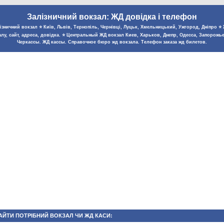
Залізничний вокзал: ЖД довідка і телефон
зничний вокзал ⭐️ Київ, Львів, Тернопіль, Чернівці, Луцьк, Хмельницький, Ужгород, Дніпро ⭐️ Ж
лу, сайт, адреса, довідка. ⭐️ Центральный ЖД вокзал Киев, Харьков, Днепр, Одесса, Запорожь
Черкассы. ЖД кассы. Справочное бюро жд вокзала. Телефон заказа жд билетов.
АЙТИ ПОТРІБНИЙ ВОКЗАЛ ЧИ ЖД КАСИ: