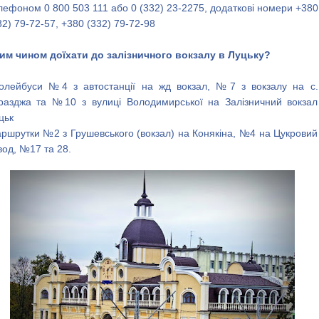
лефоном 0 800 503 111 або 0 (332) 23-2275, додаткові номери +380
32) 79-72-57, +380 (332) 79-72-98
им чином доїхати до залізничного вокзалу в Луцьку?
олейбуси №4 з автостанції на жд вокзал, №7 з вокзалу на с.
разджа та №10 з вулиці Володимирської на Залізничний вокзал
цьк
ршрутки №2 з Грушевського (вокзал) на Конякіна, №4 на Цукровий
вод, №17 та 28.