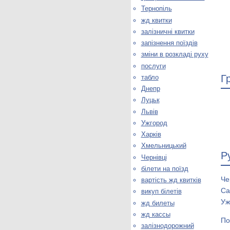
Тернопіль
жд квитки
залізничні квитки
запізнення поїздів
зміни в розкладі руху
послуги
Г
табло
Днепр
Луцьк
Львів
Ужгород
Харків
Хмельницький
Р
Чернівці
білети на поїзд
Че
вартість жд квитків
Са
викуп білетів
Уж
жд билеты
жд кассы
По
залізнодорожний