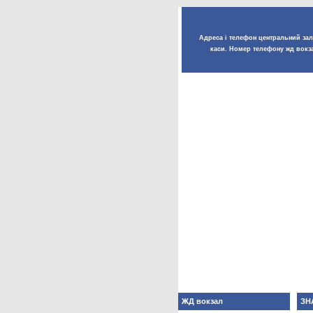
Адреса і телефон центральний залі
каси. Номер телефону жд вокза
ЖД вокзал
ЗН