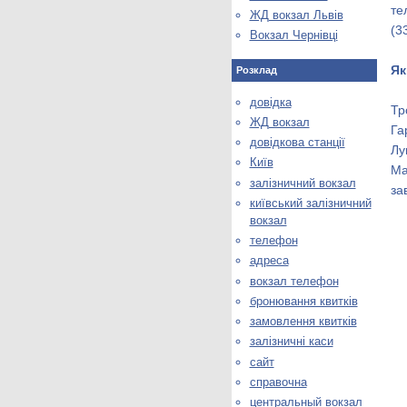
те
ЖД вокзал Львів
(3
Вокзал Чернівці
Як
Розклад
довідка
Тр
ЖД вокзал
Га
довідкова станції
Лу
Київ
Ма
залізничний вокзал
за
київський залізничний
вокзал
телефон
адреса
вокзал телефон
бронювання квитків
замовлення квитків
залізничні каси
сайт
справочна
центральный вокзал