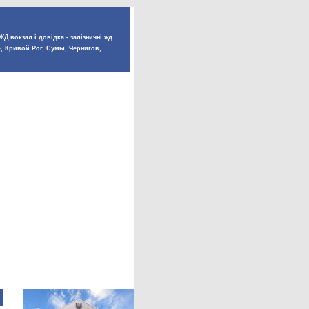
Д вокзал і довідка - залізничні жд
е, Кривой Рог, Сумы, Чернигов,