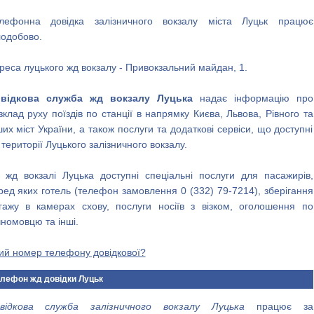
лефонна довідка залізничного вокзалу міста Луцьк працює
лодобово.
реса луцького жд вокзалу - Привокзальний майдан, 1.
відкова служба жд вокзалу Луцька
надає інформацію про
зклад руху поїздів по станції в напрямку Києва, Львова, Рівного та
ших міст України, а також послуги та додаткові сервіси, що доступні
 території Луцького залізничного вокзалу.
 жд вокзалі Луцька доступні спеціальні послуги для пасажирів,
ред яких готель (телефон замовлення 0 (332) 79-7214), зберігання
гажу в камерах схову, послуги носіїв з візком, оголошення по
чномовцю та інші.
ий номер телефону довідкової?
лефон жд довідки Луцьк
відкова служба залізничного вокзалу Луцька
працює за