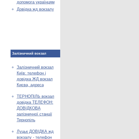
допомога українцям
Довідка жд вокзалу
Залізничний вокзал
Залізничний вокзал
Київ: телефон і
довідка ЖД вокзал
Києва, адреса
ТЕРНОПІЛЬ вокзал
довідка ТЕЛЕФОН:
ДОВІДКОВА
залізничної станції
Тернопіль
Луцьк ДОВІДКА жд
вокзалу - телефон