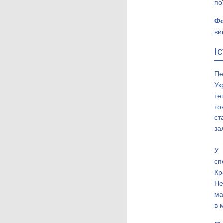
по
Фо
ви
І
П
Ук
те
то
ст
за
У 
сп
Кр
Не
ма
в 