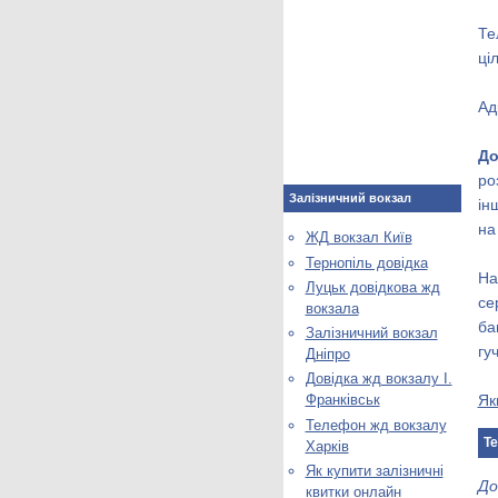
Те
ці
Ад
До
ро
Залізничний вокзал
ін
на
ЖД вокзал Київ
Тернопіль довідка
На
Луцьк довідкова жд
се
вокзала
ба
Залізничний вокзал
гу
Дніпро
Довідка жд вокзалу І.
Як
Франківськ
Телефон жд вокзалу
Те
Харків
Як купити залізничні
До
квитки онлайн