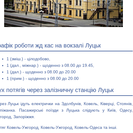
рафік роботи жд кас на вокзалі Луцьк
1 (зміш.) - цілодобово,
1 (дал., міжнар.) - щоденно з 08.00 до 19.45,
1 (дал.) - щоденно з 08.00 до 20.00
1 (прим.) - щоденно з 08.00 до 20.00
ух потягів через залізничну станцію Луцьк
рез Луцьк ідуть електрички на Здолбунів, Ковель, Ківерці, Стоянів,
піжанка. Пасажирські поїзди з Луцька слідують у Київ, Одесу,
город, Запоріжжя.
тяг Ковель-Ужгород, Ковель-Ужгород, Ковель-Одеса та інші.