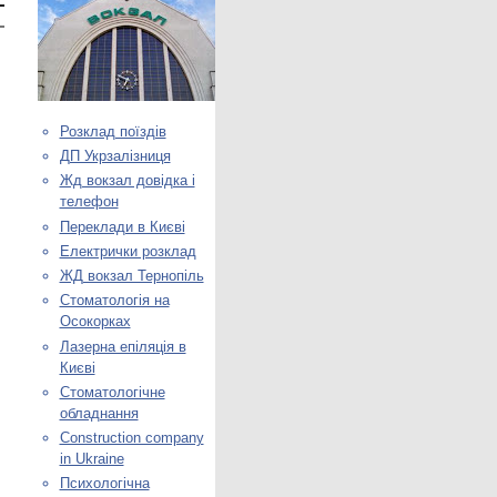
Розклад поїздів
ДП Укрзалізниця
Жд вокзал довідка і
телефон
Переклади в Києві
Електрички розклад
ЖД вокзал Тернопіль
Стоматологія на
Осокорках
Лазерна епіляція в
Києві
Стоматологічне
обладнання
Construction company
in Ukraine
Психологічна