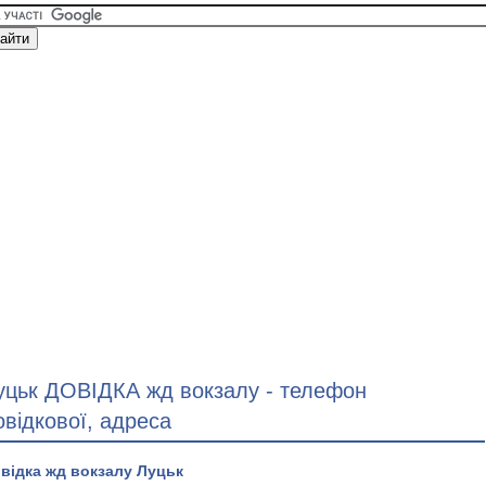
уцьк ДОВІДКА жд вокзалу - телефон
овідкової, адреса
відка жд вокзалу Луцьк