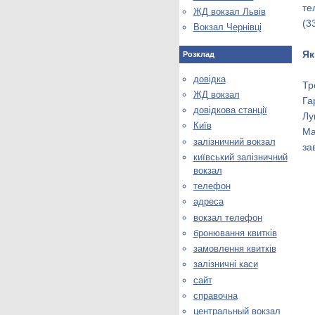
те
ЖД вокзал Львів
(3
Вокзал Чернівці
Як
Розклад
довідка
Тр
ЖД вокзал
Га
довідкова станції
Лу
Київ
Ма
залізничний вокзал
за
київський залізничний
вокзал
телефон
адреса
вокзал телефон
бронювання квитків
замовлення квитків
залізничні каси
сайт
справочна
центральный вокзал