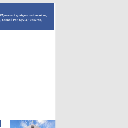
Д вокзал і довідка - залізничні жд
е, Кривой Рог, Сумы, Чернигов,