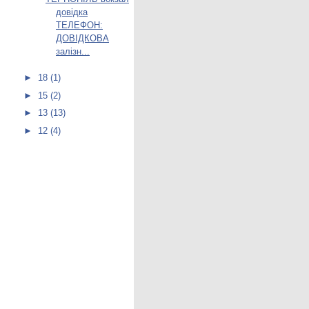
довідка
ТЕЛЕФОН:
ДОВІДКОВА
залізн...
►
18
(1)
►
15
(2)
►
13
(13)
►
12
(4)