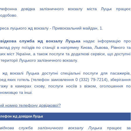
лефонна довідка залізничного вокзалу міста Луцьк працює
лодобово.
реса луцького жд вокзалу - Привокзальний майдан, 1.
відкова служба жд вокзалу Луцька
надає інформацію про
зклад руху поїздів по станції в напрямку Києва, Львова, Рівного та
ших міст України, а також послуги та додаткові сервіси, що доступні
 території Луцького залізничного вокзалу.
 жд вокзалі Луцька доступні спеціальні послуги для пасажирів,
ред яких готель (телефон замовлення 0 (332) 79-7214), зберігання
гажу в камерах схову, послуги носіїв з візком, оголошення по
чномовцю та інші.
ий номер телефону довідкової?
лефон жд довідки Луцьк
відкова служба залізничного вокзалу Луцька
працює за