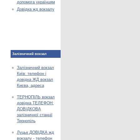
допомога українцям
Довідка жд вокзалу
Залізничний вокзал
Залізничний вокзал
Київ: телефон і
довідка ЖД вокзал
Києва, адреса
ТЕРНОПІЛЬ вокзал
довідка ТЕЛЕФОН:
ДОВІДКОВА
залізничної станції
Тернопіль
Луцьк ДОВІДКА жд
вокзалу - телефон