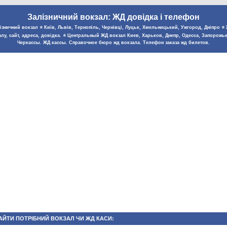
Залізничний вокзал: ЖД довідка і телефон
зничний вокзал ⭐️ Київ, Львів, Тернопіль, Чернівці, Луцьк, Хмельницький, Ужгород, Дніпро ⭐️ Ж
лу, сайт, адреса, довідка. ⭐️ Центральный ЖД вокзал Киев, Харьков, Днепр, Одесса, Запорожь
Черкассы. ЖД кассы. Справочное бюро жд вокзала. Телефон заказа жд билетов.
АЙТИ ПОТРІБНИЙ ВОКЗАЛ ЧИ ЖД КАСИ: