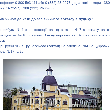
лефоном 0 800 503 111 або 0 (332) 23-2275, додаткові номери +380
32) 79-72-57, +380 (332) 79-72-98
им чином доїхати до залізничного вокзалу в Луцьку?
олейбуси №4 з автостанції на жд вокзал, №7 з вокзалу на с.
разджа та №10 з вулиці Володимирської на Залізничний вокзал
цьк
ршрутки №2 з Грушевського (вокзал) на Конякіна, №4 на Цукровий
вод, №17 та 28.