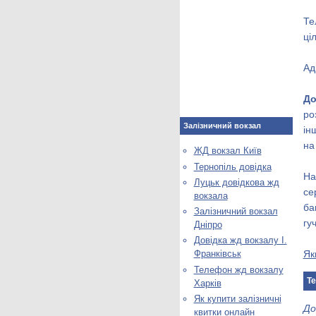
Те
ці
Ад
До
ро
Залізничний вокзал
ін
на
ЖД вокзал Київ
Тернопіль довідка
На
Луцьк довідкова жд
се
вокзала
ба
Залізничний вокзал
гу
Дніпро
Довідка жд вокзалу І.
Як
Франківськ
Телефон жд вокзалу
Те
Харків
Як купити залізничні
До
квитки онлайн