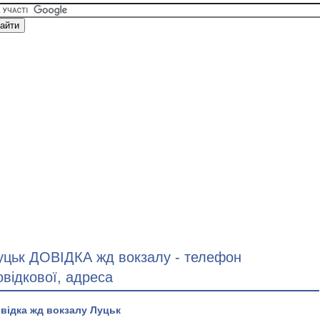
уцьк ДОВІДКА жд вокзалу - телефон
овідкової, адреса
відка жд вокзалу Луцьк