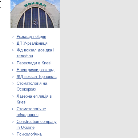
Розклад поїздів
ДП Укрзалізниця
Жд вокзал довідка і
телефон
Переклади в Києві
Електрички розклад
ЖД вокзал Тернопіль
Стоматологія на
Осокорках
Лазерна епіляція в
Києві
Стоматологічне
обладнання
Construction company
in Ukraine
Психологічна