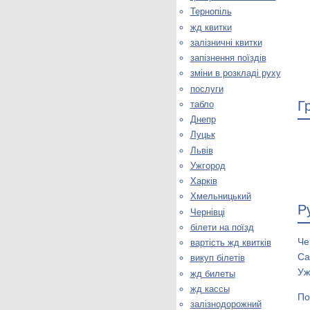
Тернопіль
жд квитки
залізничні квитки
запізнення поїздів
зміни в розкладі руху
послуги
Г
табло
Днепр
Луцьк
Львів
Ужгород
Харків
Хмельницький
Р
Чернівці
білети на поїзд
Че
вартість жд квитків
Са
викуп білетів
Уж
жд билеты
жд кассы
По
залізнодорожний