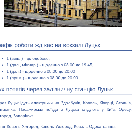
рафік роботи жд кас на вокзалі Луцьк
1 (зміш.) - цілодобово,
1 (дал., міжнар.) - щоденно з 08.00 до 19.45,
1 (дал.) - щоденно з 08.00 до 20.00
1 (прим.) - щоденно з 08.00 до 20.00
ух потягів через залізничну станцію Луцьк
рез Луцьк ідуть електрички на Здолбунів, Ковель, Ківерці, Стоянів,
піжанка. Пасажирські поїзди з Луцька слідують у Київ, Одесу,
город, Запоріжжя.
тяг Ковель-Ужгород, Ковель-Ужгород, Ковель-Одеса та інші.