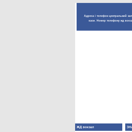
Адреса і телефон центральний залі
каси. Номер телефону жд вокза
ЖД вокзал
ЗН