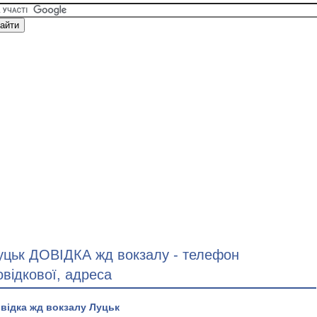
уцьк ДОВІДКА жд вокзалу - телефон
овідкової, адреса
відка жд вокзалу Луцьк