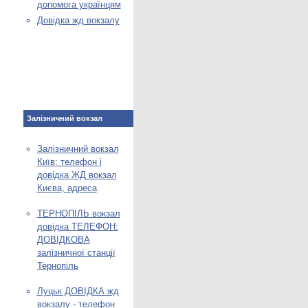
допомога українцям
Довідка жд вокзалу
Залізничний вокзал
Залізничний вокзал
Київ: телефон і
довідка ЖД вокзал
Києва, адреса
ТЕРНОПІЛЬ вокзал
довідка ТЕЛЕФОН:
ДОВІДКОВА
залізничної станції
Тернопіль
Луцьк ДОВІДКА жд
вокзалу - телефон