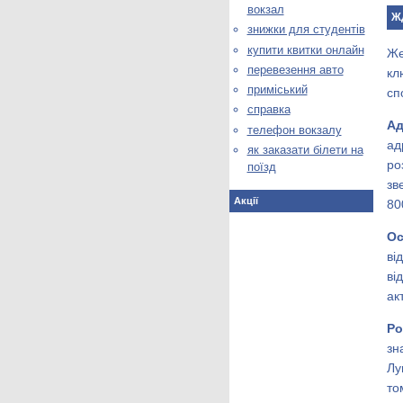
вокзал
ЖД
знижки для студентів
купити квитки онлайн
Же
перевезення авто
кл
приміський
сп
справка
А
телефон вокзалу
ад
як заказати білети на
ро
поїзд
зв
Акції
80
Ос
ві
ві
ак
Ро
зн
Лу
то