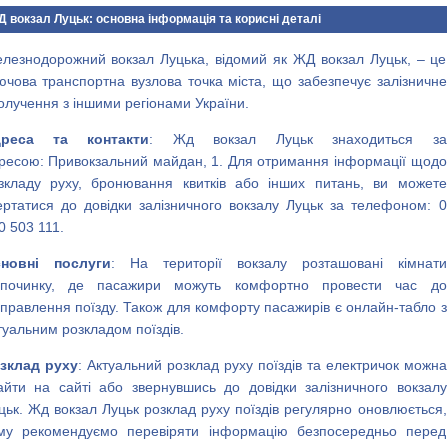
 вокзал Луцьк: основна інформація та корисні деталі
лезнодорожний вокзал Луцька, відомий як ЖД вокзал Луцьк, – це
ючова транспортна вузлова точка міста, що забезпечує залізничне
олучення з іншими регіонами України.
дреса та контакти
: Жд вокзал Луцьк знаходиться за
ресою: Привокзальний майдан, 1. Для отримання інформації щодо
зкладу руху, бронювання квитків або інших питань, ви можете
ертатися до довідки залізничного вокзалу Луцьк за телефоном: 0
0 503 111.
новні послуги
: На території вокзалу розташовані кімнати
дпочинку, де пасажири можуть комфортно провести час до
дправлення поїзду. Також для комфорту пасажирів є онлайн-табло з
туальним розкладом поїздів.
зклад руху
: Актуальний розклад руху поїздів та електричок можна
айти на сайті або звернувшись до довідки залізничного вокзалу
цьк. Жд вокзал Луцьк розклад руху поїздів регулярно оновлюється,
му рекомендуємо перевіряти інформацію безпосередньо перед