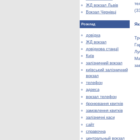
те
ЖД вокзал Львів
(3
Вокзал Чернівці
Як
Розклад
довідка
Тр
ЖД вокзал
Га
довідкова станції
Лу
Київ
Ма
залізничний вокзал
за
київський залізничний
вокзал
телефон
адреса
вокзал телефон
бронювання квитків
замовлення квитків
залізничні каси
сайт
справочна
центральный вокзал