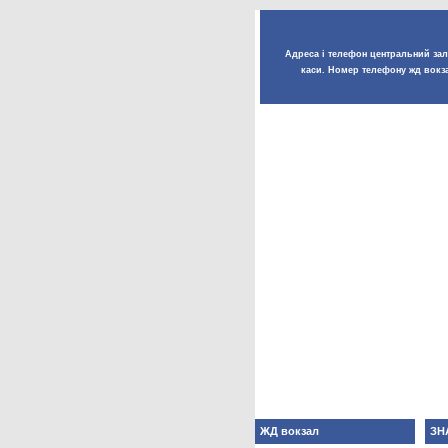
Адреса і телефон центральний залі
каси. Номер телефону жд вокза
ЖД вокзал
ЗН