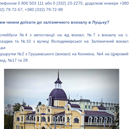
лефоном 0 800 503 111 або 0 (332) 23-2275, додаткові номери +380
32) 79-72-57, +380 (332) 79-72-98
им чином доїхати до залізничного вокзалу в Луцьку?
олейбуси №4 з автостанції на жд вокзал, №7 з вокзалу на с.
разджа та №10 з вулиці Володимирської на Залізничний вокзал
цьк
ршрутки №2 з Грушевського (вокзал) на Конякіна, №4 на Цукровий
вод, №17 та 28.