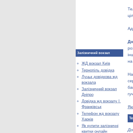
Те
ці
Ад
До
ро
Залізничний вокзал
ін
на
ЖД вокзал Київ
Тернопіль довідка
На
Луцьк довідкова жд
се
вокзала
ба
Залізничний вокзал
гу
Дніпро
Довідка жд вокзалу І.
Як
Франківськ
Телефон жд вокзалу
Те
Харків
Як купити залізничні
До
квитки онлайн