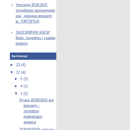
Ужгород ВОКЗАЛ:
телефони залізничних
кас, довідка вокзалу
м. УЖГОРОД
ЗАЛІЗНИЧНІ КАСИ
Київ: телефон і графік
роботи
Залізниця
►
23
(4)
▼
22
(4)
►
5
(1)
►
4
(1)
▼
1
(2)
Луцьк ДОВІДКА жд
вокзалу -
телефон
довідкової,
адреса
ТЕРНОПІЛЬ вокзал