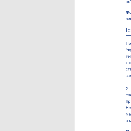
по
Фо
ви
І
П
Ук
те
то
ст
за
У 
сп
Кр
Не
ма
в 