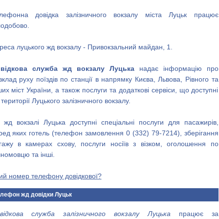
лефонна довідка залізничного вокзалу міста Луцьк працює
лодобово.
реса луцького жд вокзалу - Привокзальний майдан, 1.
відкова служба жд вокзалу Луцька
надає інформацію про
зклад руху поїздів по станції в напрямку Києва, Львова, Рівного та
ших міст України, а також послуги та додаткові сервіси, що доступні
 території Луцького залізничного вокзалу.
 жд вокзалі Луцька доступні спеціальні послуги для пасажирів,
ред яких готель (телефон замовлення 0 (332) 79-7214), зберігання
гажу в камерах схову, послуги носіїв з візком, оголошення по
чномовцю та інші.
ий номер телефону довідкової?
лефон жд довідки Луцьк
відкова служба залізничного вокзалу Луцька
працює за