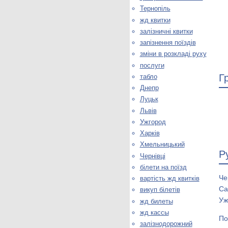
Тернопіль
жд квитки
залізничні квитки
запізнення поїздів
зміни в розкладі руху
послуги
Г
табло
Днепр
Луцьк
Львів
Ужгород
Харків
Хмельницький
Р
Чернівці
білети на поїзд
Че
вартість жд квитків
Са
викуп білетів
Уж
жд билеты
жд кассы
По
залізнодорожний