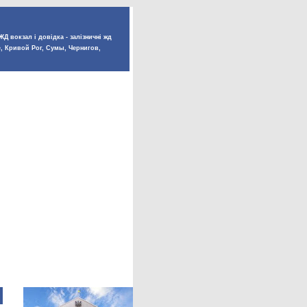
Д вокзал і довідка - залізничні жд
е, Кривой Рог, Сумы, Чернигов,