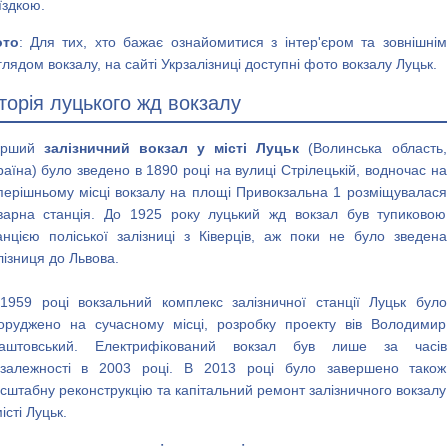
їздкою.
то
: Для тих, хто бажає ознайомитися з інтер'єром та зовнішнім
глядом вокзалу, на сайті Укрзалізниці доступні фото вокзалу Луцьк.
сторія луцького жд вокзалу
ерший
залізничний вокзал у місті Луцьк
(Волинська область,
раїна) було зведено в 1890 році на вулиці Стрілецькій, водночас на
перішньому місці вокзалу на площі Привокзальна 1 розміщувалася
варна станція. До 1925 року луцький жд вокзал був тупиковою
анцією поліської залізниці з Ківерців, аж поки не було зведена
лізниця до Львова.
1959 році вокзальний комплекс залізничної станції Луцьк було
оруджено на сучасному місці, розробку проекту вів Володимир
аштовський. Електрифікований вокзал був лише за часів
залежності в 2003 році. В 2013 році було завершено також
сштабну реконструкцію та капітальний ремонт залізничного вокзалу
місті Луцьк.