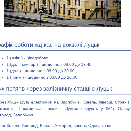
рафік роботи жд кас на вокзалі Луцьк
1 (зміш.) - цілодобово,
1 (дал., міжнар.) - щоденно з 08.00 до 19.45,
1 (дал.) - щоденно з 08.00 до 20.00
1 (прим.) - щоденно з 08.00 до 20.00
ух потягів через залізничну станцію Луцьк
рез Луцьк ідуть електрички на Здолбунів, Ковель, Ківерці, Стоянів,
піжанка. Пасажирські поїзди з Луцька слідують у Київ, Одесу,
город, Запоріжжя.
тяг Ковель-Ужгород, Ковель-Ужгород, Ковель-Одеса та інші.