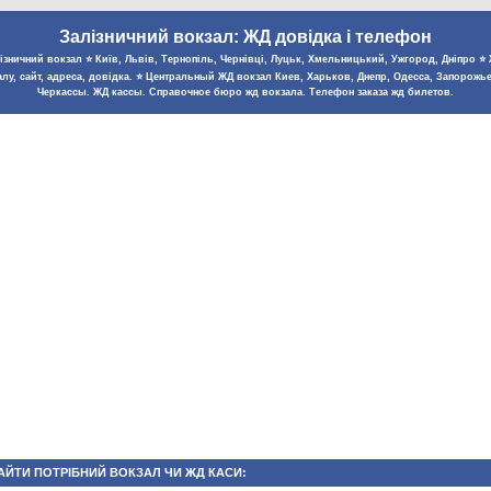
Залізничний вокзал: ЖД довідка і телефон
зничний вокзал ⭐️ Київ, Львів, Тернопіль, Чернівці, Луцьк, Хмельницький, Ужгород, Дніпро ⭐️ Ж
лу, сайт, адреса, довідка. ⭐️ Центральный ЖД вокзал Киев, Харьков, Днепр, Одесса, Запорожь
Черкассы. ЖД кассы. Справочное бюро жд вокзала. Телефон заказа жд билетов.
АЙТИ ПОТРІБНИЙ ВОКЗАЛ ЧИ ЖД КАСИ: