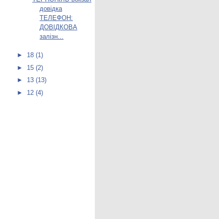
довідка
ТЕЛЕФОН:
ДОВІДКОВА
залізн...
►
18
(1)
►
15
(2)
►
13
(13)
►
12
(4)