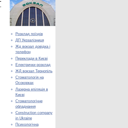
Розклад поїздів
ДП Укрзалізниця
Жд вокзал довідка і
телефон
Переклади в Києві
Електрички розклад
ЖД вокзал Тернопіль
Стоматологія на
Осокорках
Лазерна епіляція в
Києві
Стоматологічне
обладнання
Construction company
in Ukraine
Психологічна