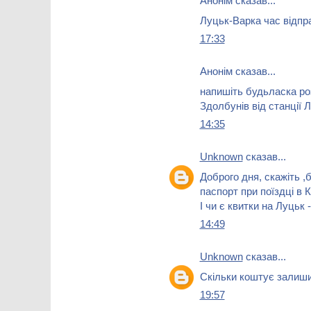
Анонім сказав...
Луцьк-Варка час відправ
17:33
Анонім сказав...
напишіть будьласка ро
Здолбунів від станції 
14:35
Unknown
сказав...
Доброго дня, скажіть ,
паспорт при поїздці в 
І чи є квитки на Луцьк
14:49
Unknown
сказав...
Скільки коштує залиши
19:57