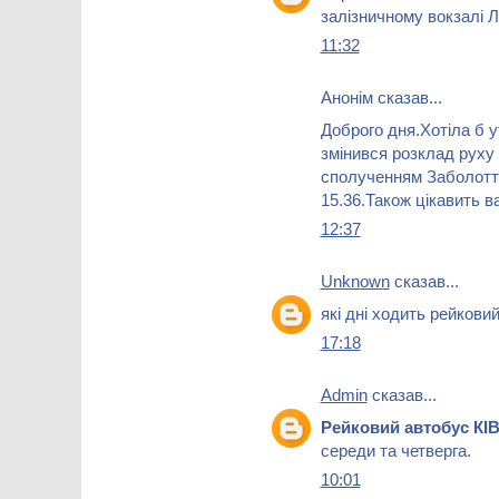
залізничному вокзалі 
11:32
Анонім сказав...
Доброго дня.Хотіла б у
змінився розклад руху
сполученням Заболоття
15.36.Також цікавить в
12:37
Unknown
сказав...
які дні ходить рейковий
17:18
Admin
сказав...
Рейковий автобус КІ
середи та четверга.
10:01