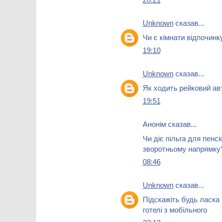
Unknown
сказав...
Чи є кімнати відпочинк
19:10
Unknown
сказав...
Як ходить рейковий авт
19:51
Анонім сказав...
Чи діє пільга для пенсі
зворотньому напрямку
08:46
Unknown
сказав...
Підскажіть будь ласка
готелі з мобільного