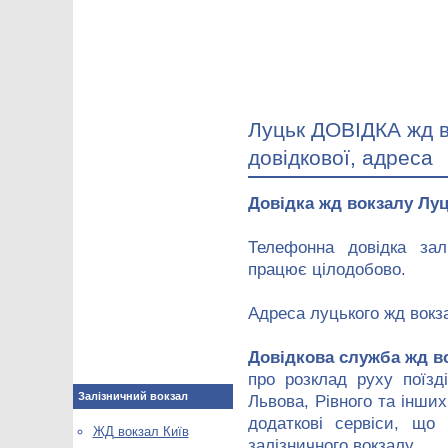
Луцьк ДОВІДКА жд в
довідкової, адреса
Довідка жд вокзалу Лу
Телефонна довідка зал
працює цілодобово.
Адреса луцького жд вокз
Довідкова служба жд в
про розклад руху поїзд
Залізничний вокзал
Львова, Рівного та інших
додаткові сервіси, що 
ЖД вокзал Київ
залізничного вокзалу.