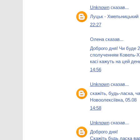
Unknown
сказав...
Луцьк - Хмельницький 
22:27
Олена сказав...
Доброго дня! Чи буде 2
сполученням Ковель-Ха
касі кажуть на цей ден
14:56
Unknown
сказав...
скажіть, будь-ласка, ч
Новоолексіївка, 05.08
14:58
Unknown
сказав...
Доброго дня!
Скажіть будь ласка вар