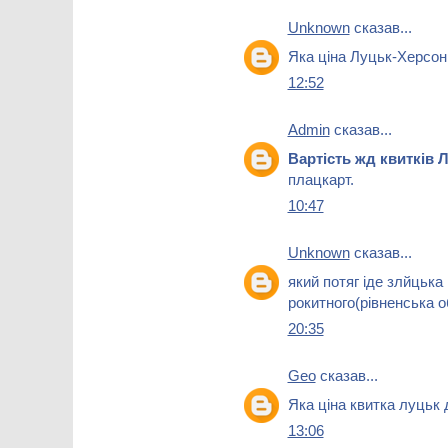
Unknown
сказав...
Яка ціна Луцьк-Херсон
12:52
Admin
сказав...
Вартість жд квитків
плацкарт.
10:47
Unknown
сказав...
який потяг іде злйцьк
рокитного(рівненська 
20:35
Geo
сказав...
Яка ціна квитка луцьк 
13:06