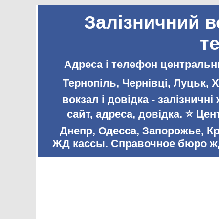
Залізничний в
т
Адреса і телефон центральни
Тернопіль, Чернівці, Луцьк,
вокзал і довідка - залізничн
сайт, адреса, довідка. ⭐️ Ц
Днепр, Одесса, Запорожье, К
ЖД кассы. Справочное бюро жд