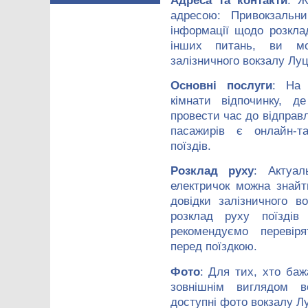
Адреса та контакти
: Ж
адресою: Привокзальн
інформації щодо розкла
інших питань, ви мо
залізничного вокзалу Луц
Основні послуги
: На 
кімнати відпочинку, 
провести час до відправ
пасажирів є онлайн-т
поїздів.
Розклад руху
: Актуал
електричок можна знай
довідки залізничного 
розклад руху поїздів
рекомендуємо перевір
перед поїздкою.
Фото
: Для тих, хто баж
зовнішнім виглядом во
доступні фото вокзалу Л