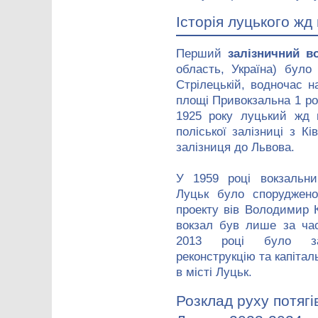
Історія луцького жд
Перший
залізничний в
область, Україна) було
Стрілецькій, водночас н
площі Привокзальна 1 ро
1925 року луцький жд 
поліської залізниці з К
залізниця до Львова.
У 1959 році вокзальни
Луцьк було споруджено
проекту вів Володимир 
вокзал був лише за час
2013 році було за
реконструкцію та капітал
в місті Луцьк.
Розклад руху потягі