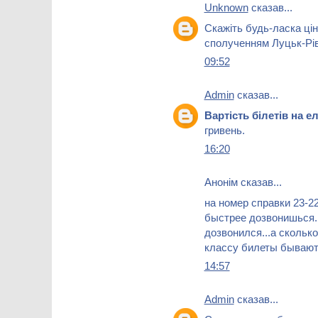
Unknown
сказав...
Скажіть будь-ласка цін
сполученням Луцьк-Рі
09:52
Admin
сказав...
Вартість білетів на 
гривень.
16:20
Анонім сказав...
на номер справки 23-22
быстрее дозвонишься...
дозвонился...а скольк
классу билеты бываю
14:57
Admin
сказав...