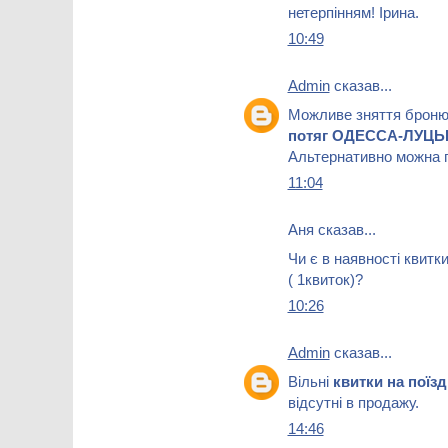
нетерпінням! Ірина.
10:49
Admin
сказав...
Можливе зняття брон
потяг ОДЕССА-ЛУЦЬ
Альтернативно можна п
11:04
Аня сказав...
Чи є в наявності квитк
( 1квиток)?
10:26
Admin
сказав...
Вільні
квитки на пої
відсутні в продажу.
14:46