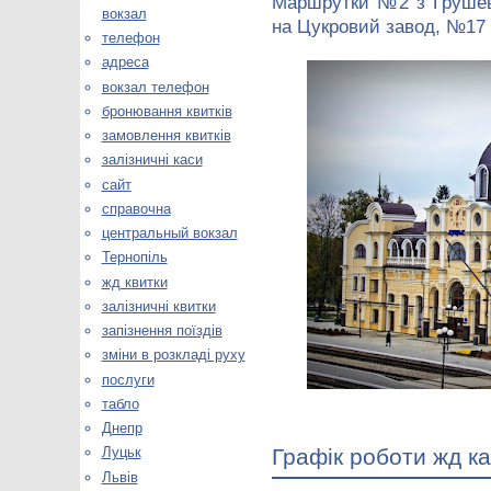
Маршрутки №2 з Грушевс
вокзал
на Цукровий завод, №17 
телефон
адреса
вокзал телефон
бронювання квитків
замовлення квитків
залізничні каси
сайт
справочна
центральный вокзал
Тернопіль
жд квитки
залізничні квитки
запізнення поїздів
зміни в розкладі руху
послуги
табло
Днепр
Графік роботи жд ка
Луцьк
Львів