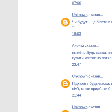
07:06
Unknown
сказав...
Чи будуть ще білети в к
?
18:03
Анонім сказав...
скажіть .будь ласка. з
купити квиток на потя
23:47
Unknown
сказав...
Підкажіть будь-ласка, 
сім'ї, може придбати 
21:44
Unknown
сказав...