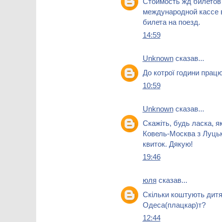
Стоимость жд билето
международной кассе 
билета на поезд.
14:59
Unknown
сказав...
До котрої години прац
10:59
Unknown
сказав...
Скажіть, будь ласка, я
Ковель-Москва з Луцька
квиток. Дякую!
19:46
юля
сказав...
Скільки коштують дитяч
Одеса(плацкар)т?
12:44