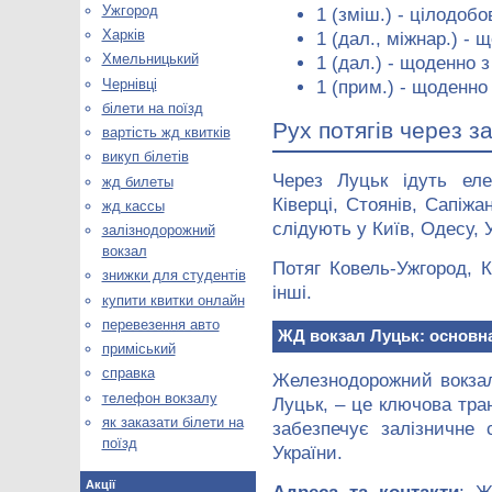
Ужгород
1 (зміш.) - цілодобо
Харків
1 (дал., міжнар.) - 
Хмельницький
1 (дал.) - щоденно з
Чернівці
1 (прим.) - щоденно 
білети на поїзд
Рух потягів через з
вартість жд квитків
викуп білетів
Через Луцьк ідуть еле
жд билеты
Ківерці, Стоянів, Сапіжа
жд кассы
слідують у Київ, Одесу, 
залізнодорожний
вокзал
Потяг Ковель-Ужгород, 
знижки для студентів
інші.
купити квитки онлайн
перевезення авто
ЖД вокзал Луцьк: основна
приміський
справка
Железнодорожний вокза
телефон вокзалу
Луцьк, – це ключова тра
як заказати білети на
забезпечує залізничне
поїзд
України.
Акції