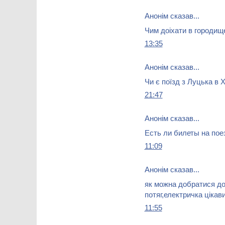
Анонім сказав...
Чим доіхати в городищ
13:35
Анонім сказав...
Чи є поїзд з Луцька в 
21:47
Анонім сказав...
Есть ли билеты на пое
11:09
Анонім сказав...
як можна добратися до
потяг,електричка цікав
11:55