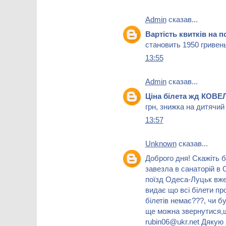
Admin
сказав...
Вартість квитків на
становить 1950 гривень
13:55
Admin
сказав...
Ціна білета жд КОВ
грн, знижка на дитячий
13:57
Unknown
сказав...
Доброго дня! Скажіть б
завезла в санаторій в 
поїзд Одеса-Луцьк вже
видає що всі білети пр
білетів немає???, чи б
ще можна звернутися,щ
rubin06@ukr.net Дякую 