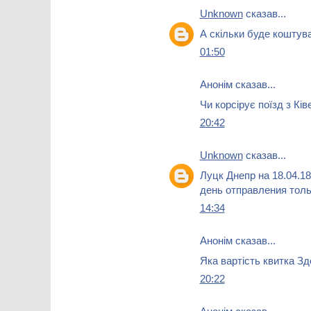
Unknown
сказав...
А скільки буде коштув
01:50
Анонім сказав...
Чи корсірує поїзд з Ків
20:42
Unknown
сказав...
Луцк Днепр на 18.04.1
день отправления тол
14:34
Анонім сказав...
Яка вартість квитка З
20:22