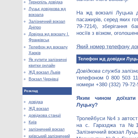
Тернопіль довідка
Луцьк довідкова жд
На жд вокзалі Луцька д
вокзала
пасажирів, серед яких го
Залізничний вокзал
79-7214), зберігання б
Дніпро
носіїв з візком, оголошен
Довідка жд вокзалу І.
Франківськ
Який номер телефону дов
Телефон жд вокзалу
Харків
Телефон жд довідки Луць
Як купити залізничні
квитки онлайн
Довідкова служба залізн
ЖД вокзал Львів
телефоном 0 800 503 111
Вокзал Чернівці
номери +380 (332) 79-72-
Розклад
Яким чином доїхати
довідка
Луцьку?
ЖД вокзал
довідкова станції
Тролейбуси №4 з автоста
Київ
на с. Гаразджа та №1
залізничний вокзал
Залізничний вокзал Луць
київський залізничний