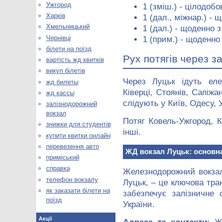
Ужгород
1 (зміш.) - цілодобо
Харків
1 (дал., міжнар.) - 
Хмельницький
1 (дал.) - щоденно з
Чернівці
1 (прим.) - щоденно 
білети на поїзд
Рух потягів через з
вартість жд квитків
викуп білетів
Через Луцьк ідуть еле
жд билеты
Ківерці, Стоянів, Сапіжа
жд кассы
слідують у Київ, Одесу, 
залізнодорожний
вокзал
Потяг Ковель-Ужгород, 
знижки для студентів
інші.
купити квитки онлайн
перевезення авто
ЖД вокзал Луцьк: основна
приміський
справка
Железнодорожний вокза
телефон вокзалу
Луцьк, – це ключова тра
як заказати білети на
забезпечує залізничне
поїзд
України.
Акції