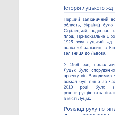
Історія луцького жд
Перший
залізничний в
область, Україна) було
Стрілецькій, водночас н
площі Привокзальна 1 ро
1925 року луцький жд 
поліської залізниці з К
залізниця до Львова.
У 1959 році вокзальни
Луцьк було споруджено
проекту вів Володимир 
вокзал був лише за час
2013 році було за
реконструкцію та капітал
в місті Луцьк.
Розклад руху потягі