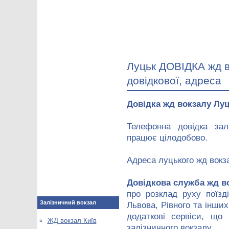
Луцьк ДОВІДКА жд в
довідкової, адреса
Довідка жд вокзалу Лу
Телефонна довідка зал
працює цілодобово.
Адреса луцького жд вокз
Довідкова служба жд в
про розклад руху поїзд
Залізничний вокзал
Львова, Рівного та інших
додаткові сервіси, що 
ЖД вокзал Київ
залізничного вокзалу.