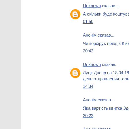
Unknown
сказав...
А скільки буде коштув
01:50
Анонім сказав...
Чи корсірує поїзд з Ків
20:42
Unknown
сказав...
Луцк Днепр на 18.04.1
день отправления тол
14:34
Анонім сказав...
Яка вартість квитка З
20:22