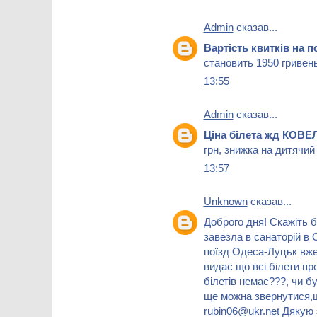
Admin
сказав...
Вартість квитків на
становить 1950 гривень
13:55
Admin
сказав...
Ціна білета жд КОВ
грн, знижка на дитячий
13:57
Unknown
сказав...
Доброго дня! Скажіть б
завезла в санаторій в 
поїзд Одеса-Луцьк вже
видає що всі білети пр
білетів немає???, чи б
ще можна звернутися,щ
rubin06@ukr.net Дякую 