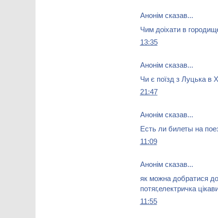
Анонім сказав...
Чим доіхати в городищ
13:35
Анонім сказав...
Чи є поїзд з Луцька в 
21:47
Анонім сказав...
Есть ли билеты на пое
11:09
Анонім сказав...
як можна добратися до
потяг,електричка цікав
11:55