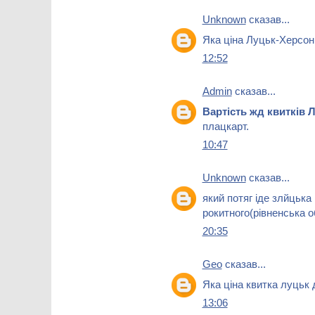
Unknown
сказав...
Яка ціна Луцьк-Херсон
12:52
Admin
сказав...
Вартість жд квитків
плацкарт.
10:47
Unknown
сказав...
який потяг іде злйцьк
рокитного(рівненська 
20:35
Geo
сказав...
Яка ціна квитка луцьк 
13:06