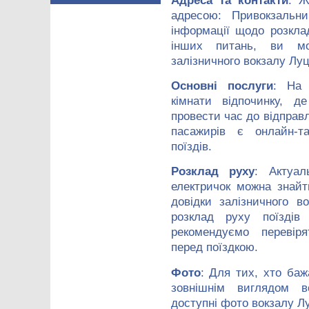
Адреса та контакти
: Ж
адресою: Привокзальн
інформації щодо розкла
інших питань, ви мо
залізничного вокзалу Луц
Основні послуги
: На 
кімнати відпочинку, 
провести час до відправ
пасажирів є онлайн-т
поїздів.
Розклад руху
: Актуал
електричок можна знай
довідки залізничного 
розклад руху поїздів
рекомендуємо перевір
перед поїздкою.
Фото
: Для тих, хто баж
зовнішнім виглядом во
доступні фото вокзалу Л