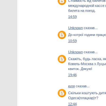
Стоимость жд билето
международной кассе 
билета на поезд.
14:59
Unknown
сказав...
До котрої години прац
10:59
Unknown
сказав...
Скажіть, будь ласка, я
Ковель-Москва з Луцька
квиток. Дякую!
19:46
юля
сказав...
Скільки коштують дитяч
Одеса(плацкар)т?
12:44