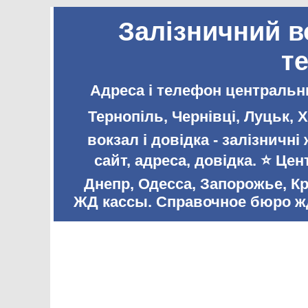
Залізничний в
т
Адреса і телефон центральни
Тернопіль, Чернівці, Луцьк,
вокзал і довідка - залізничн
сайт, адреса, довідка. ⭐️ Ц
Днепр, Одесса, Запорожье, К
ЖД кассы. Справочное бюро жд