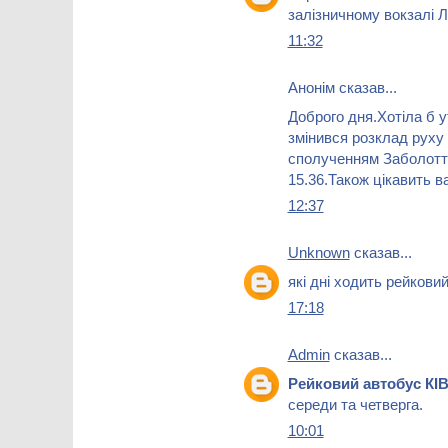
залізничному вокзалі 
11:32
Анонім сказав...
Доброго дня.Хотіла б у
змінився розклад руху
сполученням Заболоття
15.36.Також цікавить в
12:37
Unknown
сказав...
які дні ходить рейковий
17:18
Admin
сказав...
Рейковий автобус КІ
середи та четверга.
10:01