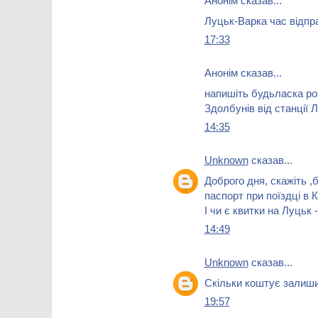
Анонім сказав...
Луцьк-Варка час відправ
17:33
Анонім сказав...
напишіть будьласка ро
Здолбунів від станції 
14:35
Unknown
сказав...
Доброго дня, скажіть ,
паспорт при поїздці в 
І чи є квитки на Луцьк
14:49
Unknown
сказав...
Скільки коштує залиши
19:57