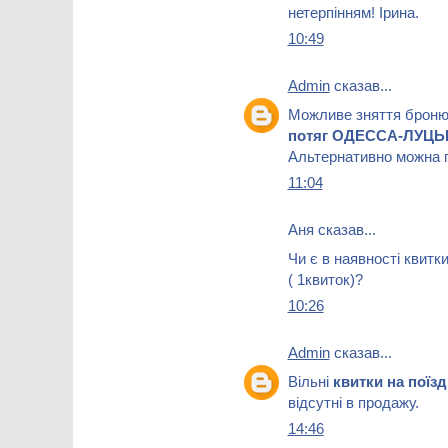
нетерпінням! Ірина.
10:49
Admin
сказав...
Можливе зняття брон
потяг ОДЕССА-ЛУЦЬ
Альтернативно можна п
11:04
Аня сказав...
Чи є в наявності квитк
( 1квиток)?
10:26
Admin
сказав...
Вільні
квитки на пої
відсутні в продажу.
14:46