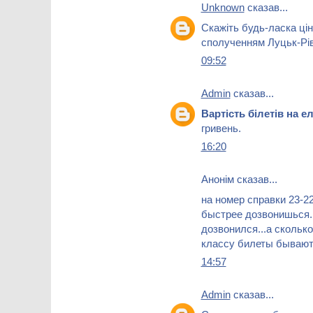
Unknown
сказав...
Скажіть будь-ласка цін
сполученням Луцьк-Рі
09:52
Admin
сказав...
Вартість білетів на 
гривень.
16:20
Анонім сказав...
на номер справки 23-22
быстрее дозвонишься...
дозвонился...а скольк
классу билеты бываю
14:57
Admin
сказав...