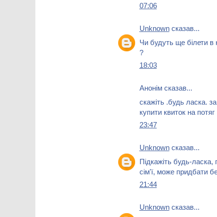
07:06
Unknown
сказав...
Чи будуть ще білети в к
?
18:03
Анонім сказав...
скажіть .будь ласка. з
купити квиток на потя
23:47
Unknown
сказав...
Підкажіть будь-ласка, 
сім'ї, може придбати 
21:44
Unknown
сказав...