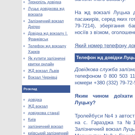
Тернопіль довідка
Луцьк довідкова жд
На жд вокзалі Луцька д
вокзала
пасажирів, серед яких го
Залізничний вокзал
79-7214), зберігання б
Дніпро
носіїв з візком, оголошен
Довідка жд вокзалу І.
Франківськ
Який номер телефону дов
Телефон жд вокзалу
Харків
Телефон жд довідки Луць
Як купити залізничні
квитки онлайн
Довідкова служба залізн
ЖД вокзал Львів
телефоном 0 800 503 111
Вокзал Чернівці
номери +380 (332) 79-72-
Розклад
Яким чином доїхати
довідка
Луцьку?
ЖД вокзал
довідкова станції
Тролейбуси №4 з автоста
Київ
на с. Гаразджа та №1
залізничний вокзал
Залізничний вокзал Луць
київський залізничний