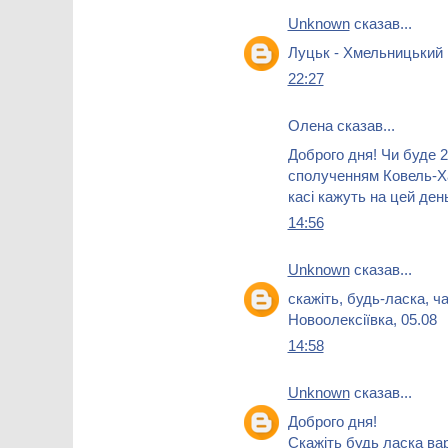
Unknown
сказав...
Луцьк - Хмельницький 
22:27
Олена сказав...
Доброго дня! Чи буде 2
сполученням Ковель-Ха
касі кажуть на цей ден
14:56
Unknown
сказав...
скажіть, будь-ласка, ч
Новоолексіївка, 05.08
14:58
Unknown
сказав...
Доброго дня!
Скажіть будь ласка вар