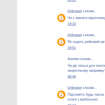
Unknown
сказав...
Чи є кімнати відпочинк
19:10
Unknown
сказав...
Як ходить рейковий авт
19:51
Анонім сказав...
Чи діє пільга для пенсі
зворотньому напрямку
08:46
Unknown
сказав...
Підскажіть будь ласка
готелі з мобільного