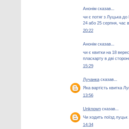
Анонім сказав...
чи є потяг з Луцька до
24 або 25 серпня, час в
20:22
Анонім сказав...
чи є квитки на 18 вере
пласкарту в дві сторон
15:29
Лучанка
сказав...
Яка вартість квитка Л
13:56
Unknown
сказав...
Чи ходить поїзд луцьк
14:34