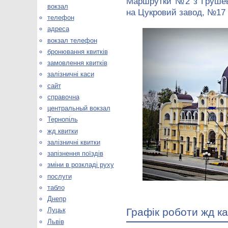
Маршрутки №2 з Грушевс
вокзал
на Цукровий завод, №17 
телефон
адреса
вокзал телефон
бронювання квитків
замовлення квитків
залізничні каси
сайт
справочна
центральный вокзал
Тернопіль
жд квитки
залізничні квитки
запізнення поїздів
зміни в розкладі руху
послуги
табло
Днепр
Графік роботи жд ка
Луцьк
Львів