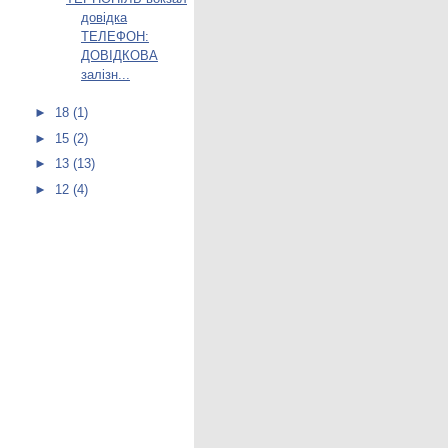
довідка
ТЕЛЕФОН:
ДОВІДКОВА
залізн...
►
18
(1)
►
15
(2)
►
13
(13)
►
12
(4)