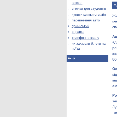
вокзал
ЖД
знижки для студентів
купити квитки онлайн
Же
перевезення авто
кл
приміський
сп
справка
А
телефон вокзалу
ад
як заказати білети на
ро
поїзд
зв
Акції
80
Ос
ві
ві
ак
Ро
зн
Лу
то