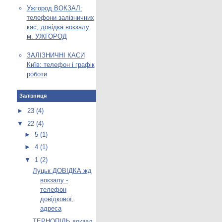
Ужгород ВОКЗАЛ:
телефони залізничних
кас, довідка вокзалу
м. УЖГОРОД
ЗАЛІЗНИЧНІ КАСИ
Київ: телефон і графік
роботи
Залізниця
►
23
(4)
▼
22
(4)
►
5
(1)
►
4
(1)
▼
1
(2)
Луцьк ДОВІДКА жд
вокзалу -
телефон
довідкової,
адреса
ТЕРНОПІЛЬ вокзал