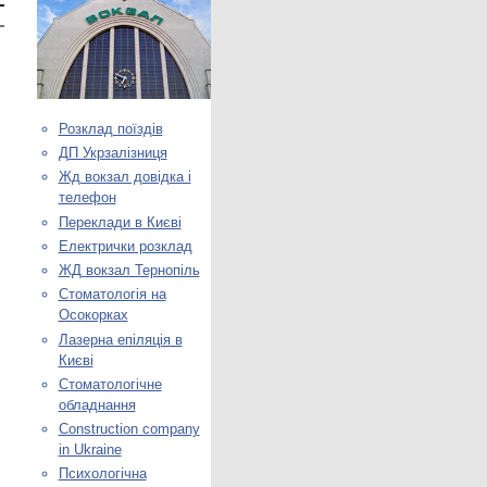
Розклад поїздів
ДП Укрзалізниця
Жд вокзал довідка і
телефон
Переклади в Києві
Електрички розклад
ЖД вокзал Тернопіль
Стоматологія на
Осокорках
Лазерна епіляція в
Києві
Стоматологічне
обладнання
Construction company
in Ukraine
Психологічна