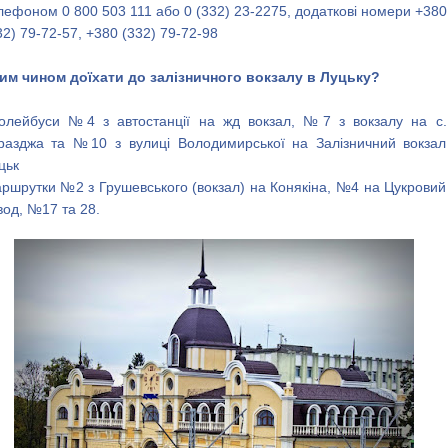
лефоном 0 800 503 111 або 0 (332) 23-2275, додаткові номери +380
32) 79-72-57, +380 (332) 79-72-98
им чином доїхати до залізничного вокзалу в Луцьку?
олейбуси №4 з автостанції на жд вокзал, №7 з вокзалу на с.
разджа та №10 з вулиці Володимирської на Залізничний вокзал
цьк
ршрутки №2 з Грушевського (вокзал) на Конякіна, №4 на Цукровий
вод, №17 та 28.