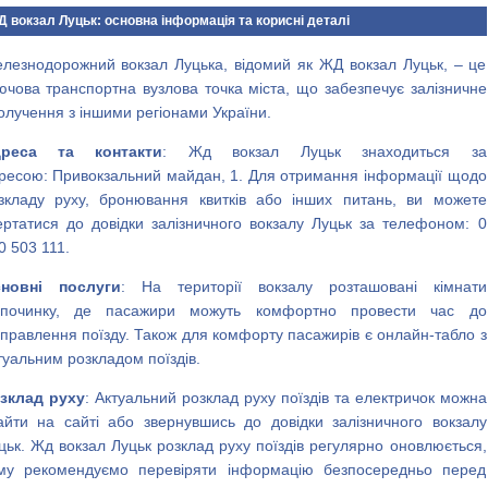
 вокзал Луцьк: основна інформація та корисні деталі
лезнодорожний вокзал Луцька, відомий як ЖД вокзал Луцьк, – це
ючова транспортна вузлова точка міста, що забезпечує залізничне
олучення з іншими регіонами України.
дреса та контакти
: Жд вокзал Луцьк знаходиться за
ресою: Привокзальний майдан, 1. Для отримання інформації щодо
зкладу руху, бронювання квитків або інших питань, ви можете
ертатися до довідки залізничного вокзалу Луцьк за телефоном: 0
0 503 111.
новні послуги
: На території вокзалу розташовані кімнати
дпочинку, де пасажири можуть комфортно провести час до
дправлення поїзду. Також для комфорту пасажирів є онлайн-табло з
туальним розкладом поїздів.
зклад руху
: Актуальний розклад руху поїздів та електричок можна
айти на сайті або звернувшись до довідки залізничного вокзалу
цьк. Жд вокзал Луцьк розклад руху поїздів регулярно оновлюється,
му рекомендуємо перевіряти інформацію безпосередньо перед