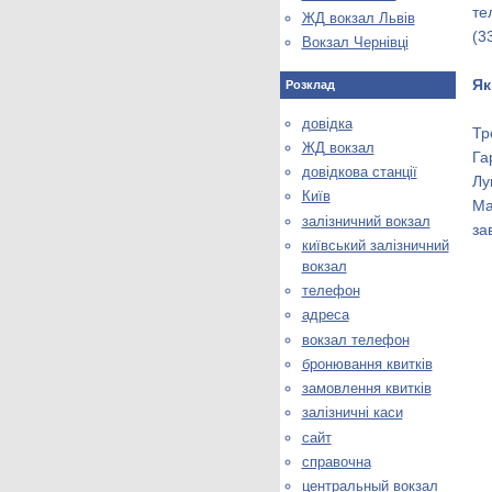
те
ЖД вокзал Львів
(3
Вокзал Чернівці
Як
Розклад
довідка
Тр
ЖД вокзал
Га
довідкова станції
Лу
Київ
Ма
залізничний вокзал
за
київський залізничний
вокзал
телефон
адреса
вокзал телефон
бронювання квитків
замовлення квитків
залізничні каси
сайт
справочна
центральный вокзал