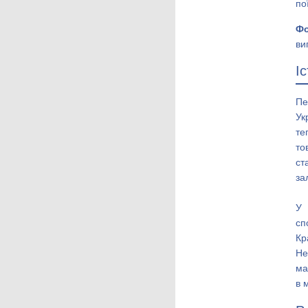
по
Фо
ви
І
П
Ук
те
то
ст
за
У 
сп
Кр
Не
ма
в 