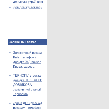
допомога українцям
Довідка жд вокзалу
Залізничний вокзал
Залізничний вокзал
Київ: телефон і
довідка ЖД вокзал
Києва, адреса
ТЕРНОПІЛЬ вокзал
довідка ТЕЛЕФОН:
ДОВІДКОВА
залізничної станції
Тернопіль
Луцьк ДОВІДКА жд
вокзалу - телефон