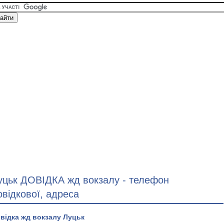
уцьк ДОВІДКА жд вокзалу - телефон
овідкової, адреса
відка жд вокзалу Луцьк