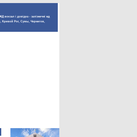
Д вокзал і довідка - залізничні жд
е, Кривой Рог, Сумы, Чернигов,