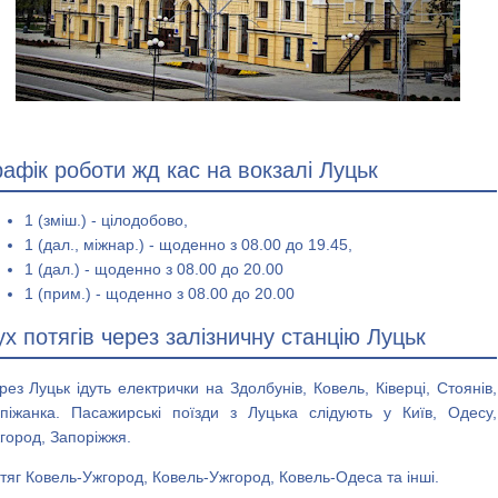
рафік роботи жд кас на вокзалі Луцьк
1 (зміш.) - цілодобово,
1 (дал., міжнар.) - щоденно з 08.00 до 19.45,
1 (дал.) - щоденно з 08.00 до 20.00
1 (прим.) - щоденно з 08.00 до 20.00
ух потягів через залізничну станцію Луцьк
рез Луцьк ідуть електрички на Здолбунів, Ковель, Ківерці, Стоянів,
піжанка. Пасажирські поїзди з Луцька слідують у Київ, Одесу,
город, Запоріжжя.
тяг Ковель-Ужгород, Ковель-Ужгород, Ковель-Одеса та інші.