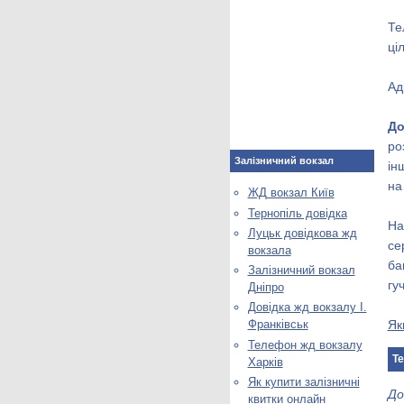
Те
ці
Ад
До
ро
Залізничний вокзал
ін
на
ЖД вокзал Київ
Тернопіль довідка
На
Луцьк довідкова жд
се
вокзала
ба
Залізничний вокзал
гу
Дніпро
Довідка жд вокзалу І.
Як
Франківськ
Телефон жд вокзалу
Те
Харків
Як купити залізничні
До
квитки онлайн