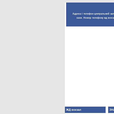
Адреса і телефон центральний залі
каси. Номер телефону жд вокза
ЖД вокзал
ЗН