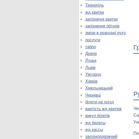
Тернопіль
жд квитки
залізничні квитки
запізнення поїздів
зміни в розкладі руху
послуги
Г
табло
Днепр
Луцьк
Львів
Ужгород
Харків
Хмельницький
Р
Чернівці
білети на поїзд
Че
вартість жд квитків
Са
викуп білетів
Уж
жд билеты
жд кассы
По
залізнодорожний