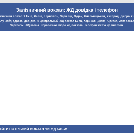
Залізничний вокзал: ЖД довідка і телефон
зничний вокзал ⭐️ Київ, Львів, Тернопіль, Чернівці, Луцьк, Хмельницький, Ужгород, Дніпро ⭐️ Ж
лу, сайт, адреса, довідка. ⭐️ Центральный ЖД вокзал Киев, Харьков, Днепр, Одесса, Запорожь
Черкассы. ЖД кассы. Справочное бюро жд вокзала. Телефон заказа жд билетов.
АЙТИ ПОТРІБНИЙ ВОКЗАЛ ЧИ ЖД КАСИ: