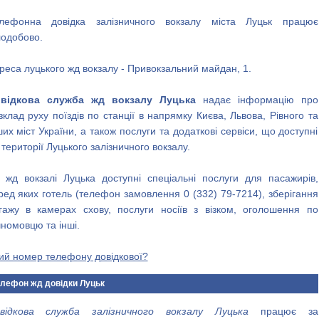
лефонна довідка залізничного вокзалу міста Луцьк працює
лодобово.
реса луцького жд вокзалу - Привокзальний майдан, 1.
відкова служба жд вокзалу Луцька
надає інформацію про
зклад руху поїздів по станції в напрямку Києва, Львова, Рівного та
ших міст України, а також послуги та додаткові сервіси, що доступні
 території Луцького залізничного вокзалу.
 жд вокзалі Луцька доступні спеціальні послуги для пасажирів,
ред яких готель (телефон замовлення 0 (332) 79-7214), зберігання
гажу в камерах схову, послуги носіїв з візком, оголошення по
чномовцю та інші.
ий номер телефону довідкової?
лефон жд довідки Луцьк
відкова служба залізничного вокзалу Луцька
працює за