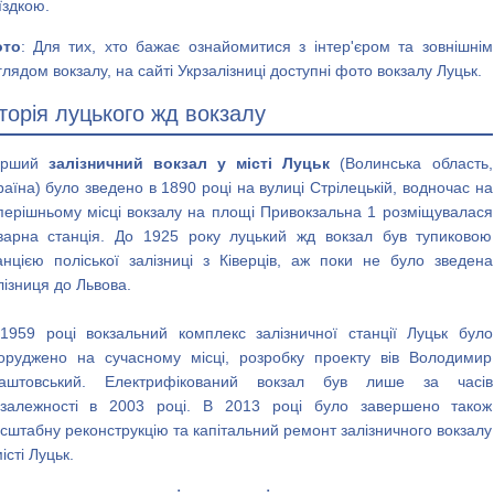
їздкою.
то
: Для тих, хто бажає ознайомитися з інтер'єром та зовнішнім
глядом вокзалу, на сайті Укрзалізниці доступні фото вокзалу Луцьк.
сторія луцького жд вокзалу
ерший
залізничний вокзал у місті Луцьк
(Волинська область,
раїна) було зведено в 1890 році на вулиці Стрілецькій, водночас на
перішньому місці вокзалу на площі Привокзальна 1 розміщувалася
варна станція. До 1925 року луцький жд вокзал був тупиковою
анцією поліської залізниці з Ківерців, аж поки не було зведена
лізниця до Львова.
1959 році вокзальний комплекс залізничної станції Луцьк було
оруджено на сучасному місці, розробку проекту вів Володимир
аштовський. Електрифікований вокзал був лише за часів
залежності в 2003 році. В 2013 році було завершено також
сштабну реконструкцію та капітальний ремонт залізничного вокзалу
місті Луцьк.