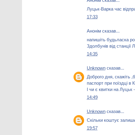
Анонім сказав...
Луцьк-Варка час відправ
17:33
Анонім сказав...
напишіть будьласка ро
Здолбунів від станції 
14:35
Unknown
сказав...
Доброго дня, скажіть ,
паспорт при поїздці в 
І чи є квитки на Луцьк
14:49
Unknown
сказав...
Скільки коштує залиши
19:57