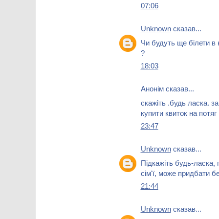
07:06
Unknown
сказав...
Чи будуть ще білети в к
?
18:03
Анонім сказав...
скажіть .будь ласка. з
купити квиток на потя
23:47
Unknown
сказав...
Підкажіть будь-ласка, 
сім'ї, може придбати 
21:44
Unknown
сказав...