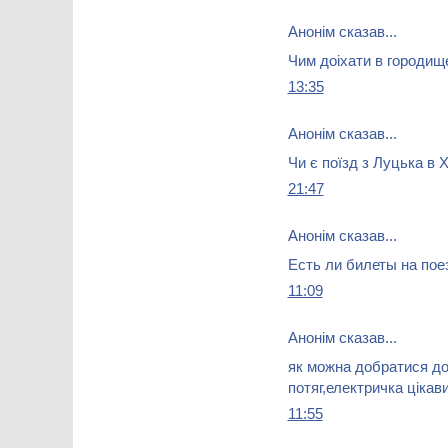
Анонім сказав...
Чим доіхати в городищ
13:35
Анонім сказав...
Чи є поїзд з Луцька в 
21:47
Анонім сказав...
Есть ли билеты на пое
11:09
Анонім сказав...
як можна добратися до
потяг,електричка цікав
11:55