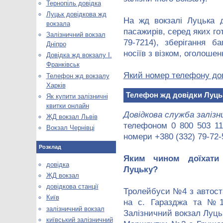
Тернопіль довідка
Луцьк довідкова жд
На жд вокзалі Луцька д
вокзала
пасажирів, серед яких го
Залізничний вокзал
79-7214), зберігання б
Дніпро
носіїв з візком, оголошен
Довідка жд вокзалу І.
Франківськ
Який номер телефону дов
Телефон жд вокзалу
Харків
Телефон жд довідки Луць
Як купити залізничні
квитки онлайн
Довідкова служба залізн
ЖД вокзал Львів
телефоном 0 800 503 111
Вокзал Чернівці
номери +380 (332) 79-72-
Розклад
Яким чином доїхати
довідка
Луцьку?
ЖД вокзал
довідкова станції
Тролейбуси №4 з автоста
Київ
на с. Гаразджа та №1
залізничний вокзал
Залізничний вокзал Луць
київський залізничний