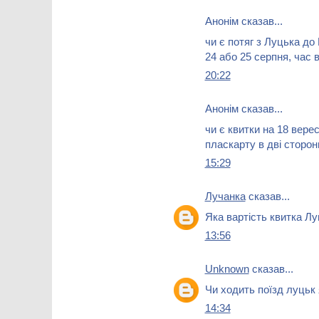
Анонім сказав...
чи є потяг з Луцька до
24 або 25 серпня, час в
20:22
Анонім сказав...
чи є квитки на 18 вере
пласкарту в дві сторон
15:29
Лучанка
сказав...
Яка вартість квитка Л
13:56
Unknown
сказав...
Чи ходить поїзд луцьк
14:34