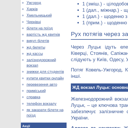
Ужгород
1 (зміш.) - цілодобо
Харків
1 (дал., міжнар.) - 
Хмельницький
1 (дал.) - щоденно з
Чернівці
1 (прим.) - щоденно 
білети на поїзд
Рух потягів через з
вартість жд квитків
викуп білетів
Через Луцьк ідуть еле
жд билеты
Ківерці, Стоянів, Сапіжа
жд кассы
слідують у Київ, Одесу, 
залізнодорожний
вокзал
Потяг Ковель-Ужгород, 
знижки для студентів
інші.
купити квитки онлайн
перевезення авто
ЖД вокзал Луцьк: основна
приміський
справка
Железнодорожний вокза
телефон вокзалу
Луцьк, – це ключова тра
як заказати білети на
забезпечує залізничне
поїзд
України.
Акції