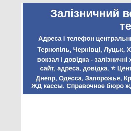
Залізничний в
т
Адреса і телефон центральни
Тернопіль, Чернівці, Луцьк,
вокзал і довідка - залізничн
сайт, адреса, довідка. ⭐️ Ц
Днепр, Одесса, Запорожье, К
ЖД кассы. Справочное бюро жд