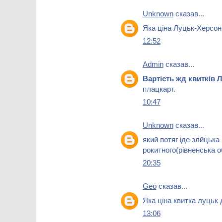
Unknown
сказав...
Яка ціна Луцьк-Херсон
12:52
Admin
сказав...
Вартість жд квитків
плацкарт.
10:47
Unknown
сказав...
який потяг іде злйцьк
рокитного(рівненська 
20:35
Geo
сказав...
Яка ціна квитка луцьк 
13:06