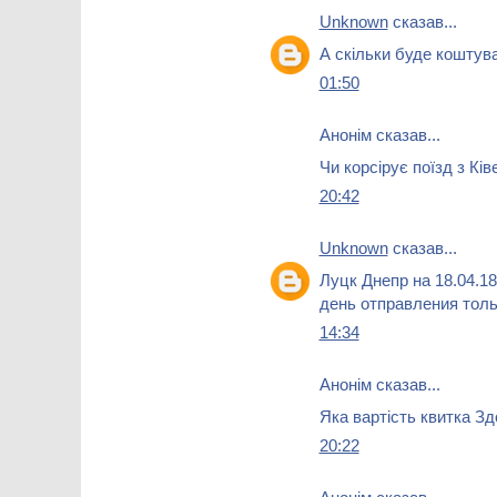
Unknown
сказав...
А скільки буде коштув
01:50
Анонім сказав...
Чи корсірує поїзд з Ків
20:42
Unknown
сказав...
Луцк Днепр на 18.04.1
день отправления тол
14:34
Анонім сказав...
Яка вартість квитка З
20:22