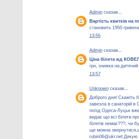
Admin
сказав...
Вартість квитків на
становить 1950 гривень
13:55
Admin
сказав...
Ціна білета жд КОВ
грн, знижка на дитячий
13:57
Unknown
сказав...
Доброго дня! Скажіть б
завезла в санаторій в 
поїзд Одеса-Луцьк вже
видає що всі білети пр
білетів немає???, чи б
ще можна звернутися,щ
rubin06@ukr.net Дякую 