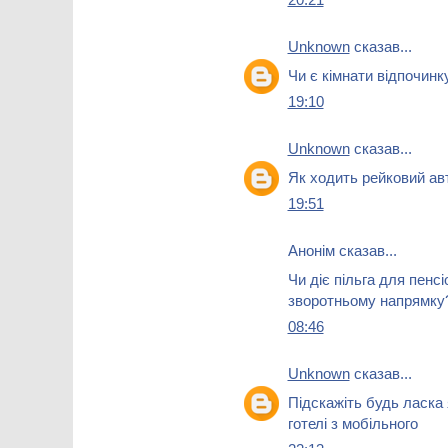
Unknown
сказав...
Чи є кімнати відпочинк
19:10
Unknown
сказав...
Як ходить рейковий авт
19:51
Анонім сказав...
Чи діє пільга для пенсі
зворотньому напрямку
08:46
Unknown
сказав...
Підскажіть будь ласка
готелі з мобільного