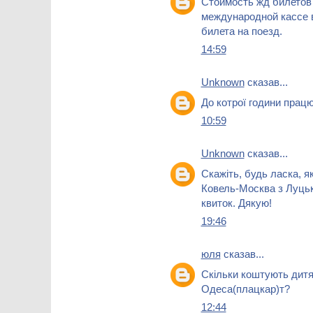
Стоимость жд билето
международной кассе 
билета на поезд.
14:59
Unknown
сказав...
До котрої години прац
10:59
Unknown
сказав...
Скажіть, будь ласка, я
Ковель-Москва з Луцька
квиток. Дякую!
19:46
юля
сказав...
Скільки коштують дитяч
Одеса(плацкар)т?
12:44