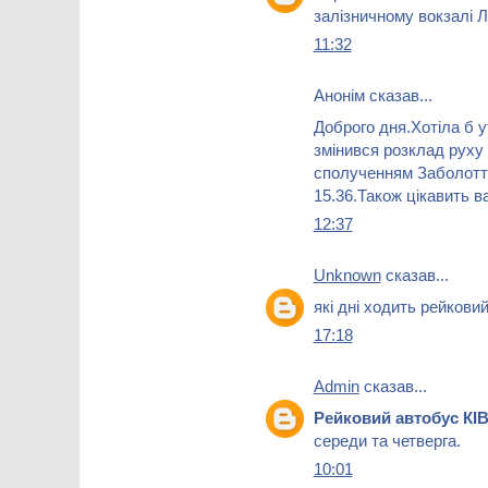
залізничному вокзалі 
11:32
Анонім сказав...
Доброго дня.Хотіла б у
змінився розклад руху
сполученням Заболоття
15.36.Також цікавить в
12:37
Unknown
сказав...
які дні ходить рейковий
17:18
Admin
сказав...
Рейковий автобус КІ
середи та четверга.
10:01