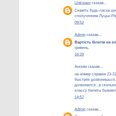
Unknown
сказав...
Скажіть будь-ласка цін
сполученням Луцьк-Рі
09:52
Admin
сказав...
Вартість білетів на 
гривень.
16:20
Анонім сказав...
на номер справки 23-22
быстрее дозвонишься...
дозвонился...а скольк
классу билеты бываю
14:57
Admin
сказав...