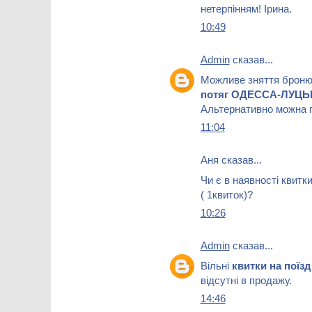
нетерпінням! Ірина.
10:49
Admin
сказав...
Можливе зняття брон
потяг ОДЕССА-ЛУЦЬ
Альтернативно можна п
11:04
Аня сказав...
Чи є в наявності квитк
( 1квиток)?
10:26
Admin
сказав...
Вільні
квитки на пої
відсутні в продажу.
14:46