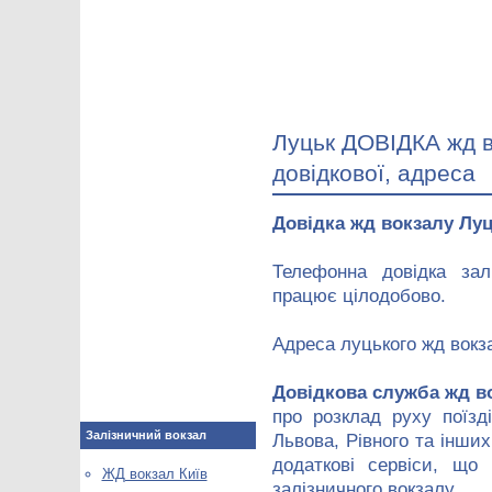
Луцьк ДОВІДКА жд в
довідкової, адреса
Довідка жд вокзалу Лу
Телефонна довідка зал
працює цілодобово.
Адреса луцького жд вокз
Довідкова служба жд в
про розклад руху поїзд
Залізничний вокзал
Львова, Рівного та інших
додаткові сервіси, що 
ЖД вокзал Київ
залізничного вокзалу.