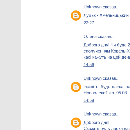
Unknown
сказав...
Луцьк - Хмельницький 
22:27
Олена сказав...
Доброго дня! Чи буде 2
сполученням Ковель-Ха
касі кажуть на цей ден
14:56
Unknown
сказав...
скажіть, будь-ласка, ч
Новоолексіївка, 05.08
14:58
Unknown
сказав...
Доброго дня!
Скажіть будь ласка вар