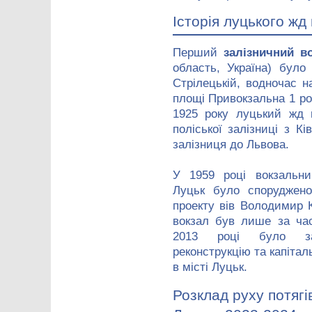
Історія луцького жд
Перший
залізничний в
область, Україна) було
Стрілецькій, водночас н
площі Привокзальна 1 ро
1925 року луцький жд 
поліської залізниці з К
залізниця до Львова.
У 1959 році вокзальни
Луцьк було споруджено
проекту вів Володимир 
вокзал був лише за час
2013 році було за
реконструкцію та капітал
в місті Луцьк.
Розклад руху потягі