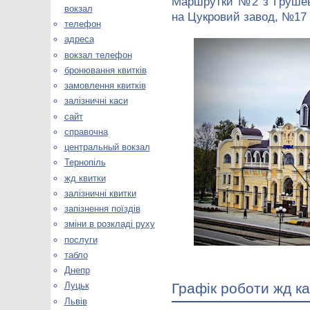
Маршрутки №2 з Грушевс
вокзал
на Цукровий завод, №17 
телефон
адреса
вокзал телефон
бронювання квитків
замовлення квитків
залізничні каси
сайт
справочна
центральный вокзал
Тернопіль
жд квитки
залізничні квитки
запізнення поїздів
зміни в розкладі руху
послуги
табло
Днепр
Графік роботи жд ка
Луцьк
Львів