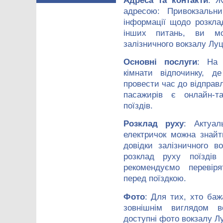
Адреса та контакти
: Ж
адресою: Привокзальн
інформації щодо розкла
інших питань, ви мо
залізничного вокзалу Луц
Основні послуги
: На 
кімнати відпочинку, 
провести час до відправ
пасажирів є онлайн-т
поїздів.
Розклад руху
: Актуал
електричок можна знай
довідки залізничного 
розклад руху поїздів
рекомендуємо перевір
перед поїздкою.
Фото
: Для тих, хто баж
зовнішнім виглядом во
доступні фото вокзалу Л