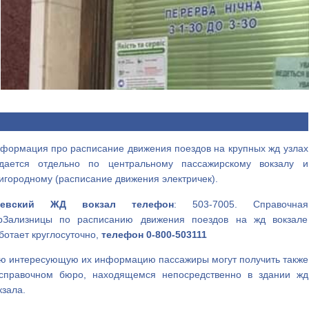
формация про расписание движения поездов на крупных жд узлах
дается отдельно по центральному пассажирскому вокзалу и
игородному (расписание движения электричек).
иевский ЖД вокзал телефон
: 503-7005. Справочная
рЗализницы по расписанию движения поездов на жд вокзале
ботает круглосуточно,
телефон 0-800-503111
ю интересующую их информацию пассажиры могут получить также
справочном бюро, находящемся непосредственно в здании жд
кзала.