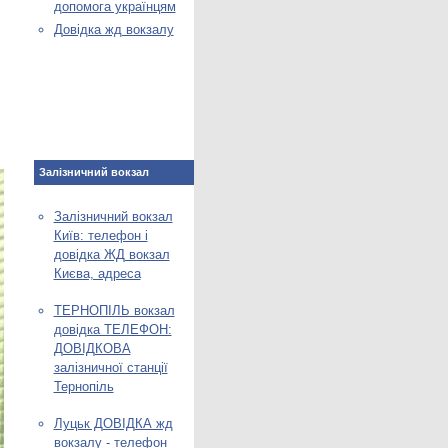
допомога українцям
Довідка жд вокзалу
Залізничний вокзал
Залізничний вокзал
Київ: телефон і
довідка ЖД вокзал
Києва, адреса
ТЕРНОПІЛЬ вокзал
довідка ТЕЛЕФОН:
ДОВІДКОВА
залізничної станції
Тернопіль
Луцьк ДОВІДКА жд
вокзалу - телефон