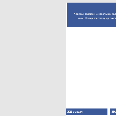
Адреса і телефон центральний залі
каси. Номер телефону жд вокза
ЖД вокзал
ЗН