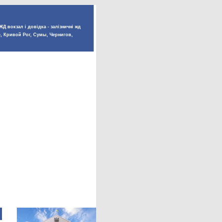
Д вокзал і довідка - залізничні жд
е, Кривой Рог, Сумы, Чернигов,