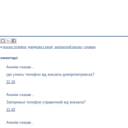
ма
вокзал телефон
,
довідкова станції
,
залізничний вокзал
,
справка
коментарі:
Анонім сказав...
где узнать телефон жд вокзала днепропетровска?
11:16
Анонім сказав...
Запорожье телефон справочной жд вокзала?
11:42
Анонім сказав...