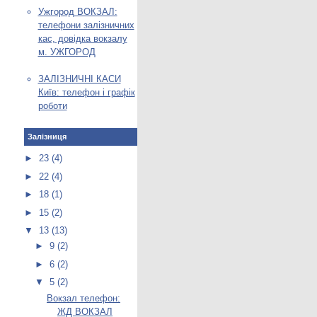
Ужгород ВОКЗАЛ:
телефони залізничних
кас, довідка вокзалу
м. УЖГОРОД
ЗАЛІЗНИЧНІ КАСИ
Київ: телефон і графік
роботи
Залізниця
►
23
(4)
►
22
(4)
►
18
(1)
►
15
(2)
▼
13
(13)
►
9
(2)
►
6
(2)
▼
5
(2)
Вокзал телефон:
ЖД ВОКЗАЛ