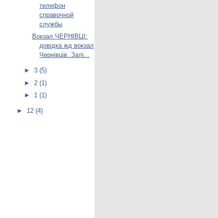
телефон
справочной
службы
Вокзал ЧЕРНІВЦІ:
довідка жд вокзал
Чернівців. Залі...
►
3
(5)
►
2
(1)
►
1
(1)
►
12
(4)