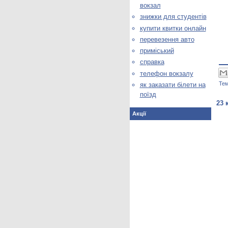
вокзал
знижки для студентів
купити квитки онлайн
перевезення авто
приміський
справка
телефон вокзалу
Те
як заказати білети на
поїзд
23 
Акції