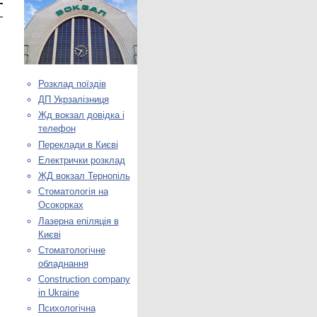
Розклад поїздів
ДП Укрзалізниця
Жд вокзал довідка і
телефон
Переклади в Києві
Електрички розклад
ЖД вокзал Тернопіль
Стоматологія на
Осокорках
Лазерна епіляція в
Києві
Стоматологічне
обладнання
Construction company
in Ukraine
Психологічна