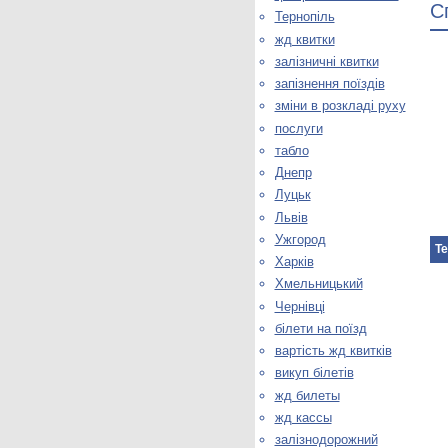
С
Тернопіль
жд квитки
залізничні квитки
запізнення поїздів
зміни в розкладі руху
послуги
табло
Днепр
Луцьк
Львів
Ужгород
Те
Харків
Хмельницький
Чернівці
білети на поїзд
вартість жд квитків
викуп білетів
жд билеты
жд кассы
залізнодорожний