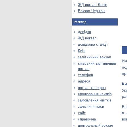
ЖД вокзал Львів
Вокзал Чернівці
Розклад
довідка
ЖД вокзал
довідкова станції
Київ
залізничний вокзал
Ин
київський залізничний
по
вокзал
пр
телефон
адреса
К
вокзал телефон
Ук
бронювання квитків
ра
замовлення квитків
Вс
залізничні каси
в 
сайт
во
справочна
центральный вокзал