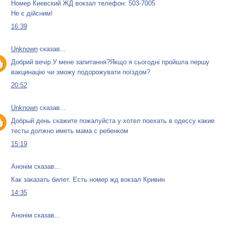
Номер Киевский ЖД вокзал телефон: 503-7005
Не є дійсним!
16:39
Unknown
сказав...
Добрий вечір.У мене запитання?Якщо я сьогодні пройшла першу
вакцинацію чи зможу подорожувати поїздом?
20:52
Unknown
сказав...
Добрый день скажите пожалуйста у хотел поехать в одессу какие
тесты должно иметь мама с ребенком
15:19
Анонім сказав...
Как заказать билет. Есть номер жд вокзал Кривин
14:35
Анонім сказав...