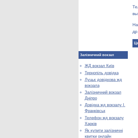
Те
вы
На
др
Це
Залізничний вокзал
ЖД вокзал Київ
Тернопіль довідка
Луцьк довідкова жд
вокзала
Залізничний вокзал
Дніпро
Довідка жд вокзалу І.
Франківськ
Телефон жд вокзалу
Харків
Як купити залізничні
квитки онлайн