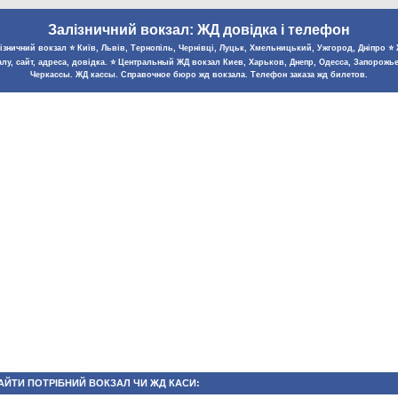
Залізничний вокзал: ЖД довідка і телефон
зничний вокзал ⭐️ Київ, Львів, Тернопіль, Чернівці, Луцьк, Хмельницький, Ужгород, Дніпро ⭐️ Ж
лу, сайт, адреса, довідка. ⭐️ Центральный ЖД вокзал Киев, Харьков, Днепр, Одесса, Запорожь
Черкассы. ЖД кассы. Справочное бюро жд вокзала. Телефон заказа жд билетов.
АЙТИ ПОТРІБНИЙ ВОКЗАЛ ЧИ ЖД КАСИ: