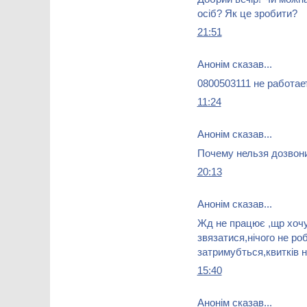
осіб? Як це зробити?
21:51
Анонім сказав...
0800503111 не работает
11:24
Анонім сказав...
Почему нельзя дозвони
20:13
Анонім сказав...
Жд не працює ,щр хочу
звязатися,нічого не ро
затримубться,квитків 
15:40
Анонім сказав...