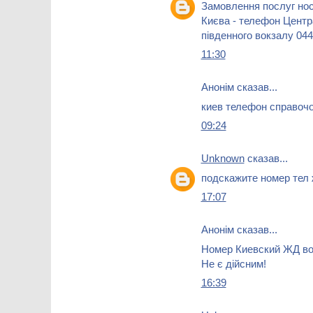
Замовлення послуг нос
Києва - телефон Центр
південного вокзалу 044
11:30
Анонім сказав...
киев телефон справоч
09:24
Unknown
сказав...
подскажите номер тел 
17:07
Анонім сказав...
Номер Киевский ЖД во
Не є дійсним!
16:39