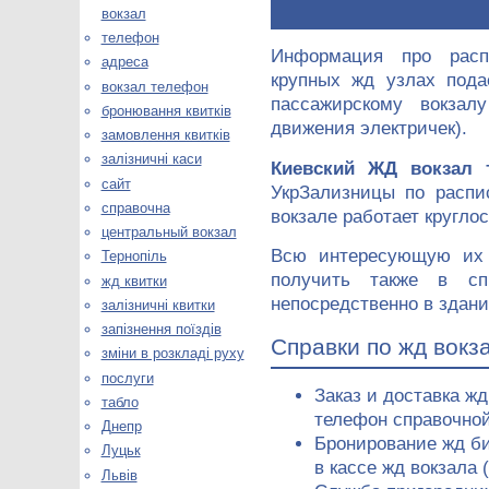
вокзал
телефон
Информация про расп
адреса
крупных жд узлах пода
вокзал телефон
пассажирскому вокзал
бронювання квитків
движения электричек).
замовлення квитків
залізничні каси
Киевский ЖД вокзал 
сайт
УкрЗализницы по распи
справочна
вокзале работает кругло
центральный вокзал
Всю интересующую их
Тернопіль
получить также в сп
жд квитки
непосредственно в здани
залізничні квитки
запізнення поїздів
Справки по жд вокз
зміни в розкладі руху
послуги
Заказ и доставка жд
табло
телефон справочной 
Днепр
Бронирование жд б
Луцьк
в кассе жд вокзала 
Львів