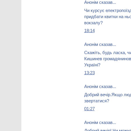
Анонім сказав...
Чи курсує електропоїзд
придбати квитки на ньо
вокзалу?
18:14
Анонім сказав...
Скажіть, будь ласка, ч
Кишинев громадянинові
Україні?
13:23
Анонім сказав...
Добрий вечір.Якщо люди
звертатися?
01:27
Анонім сказав...
Добрий вечір! Чи можна