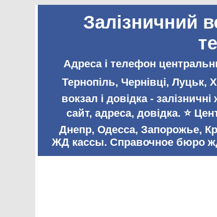
Залізничний в
т
Адреса і телефон центральни
Тернопіль, Чернівці, Луцьк,
вокзал і довідка - залізничн
сайт, адреса, довідка. ⭐️ Ц
Днепр, Одесса, Запорожье, К
ЖД кассы. Справочное бюро жд