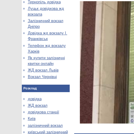
Тернопіль довідка
Луцьк довідкова жд
вокзала
Залізничний вокзал
Дніпро
Довідка жд вокзалу І.
Франківськ
Телефон жд вокзалу
Харків
Як купити залізничні
квитки онлайн
ЖД вокзал Львів
Вокзал Чернівці
Розклад
довідка
ЖД вокзал
довідкова станції
Київ
залізничний вокзал
київський залізничний