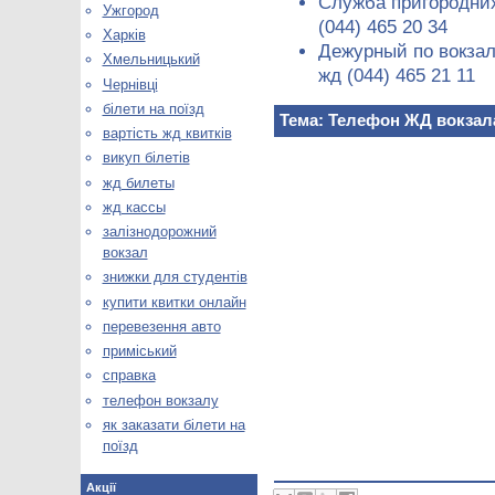
Служба пригородних
Ужгород
(044) 465 20 34
Харків
Дежурный по вокзал
Хмельницький
жд (044) 465 21 11
Чернівці
білети на поїзд
Тема: Телефон ЖД вокзал
вартість жд квитків
викуп білетів
жд билеты
жд кассы
залізнодорожний
вокзал
знижки для студентів
купити квитки онлайн
перевезення авто
приміський
справка
телефон вокзалу
як заказати білети на
поїзд
Акції