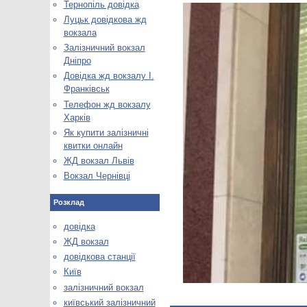
Тернопіль довідка
Луцьк довідкова жд
вокзала
Залізничний вокзал
Дніпро
Довідка жд вокзалу І.
Франківськ
Телефон жд вокзалу
Харків
Як купити залізничні
квитки онлайн
ЖД вокзал Львів
Вокзал Чернівці
Розклад
довідка
ЖД вокзал
довідкова станції
Київ
залізничний вокзал
київський залізничний