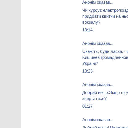
Анонім сказав...
Чи курсує електропоїзд
придбати квитки на ньо
вокзалу?
18:14
Анонім сказав...
Скажіть, будь ласка, ч
Кишинев громадянинові
Україні?
13:23
Анонім сказав...
Добрий вечір.Якщо люди
звертатися?
01:27
Анонім сказав...
Добрий вечір! Чи можна