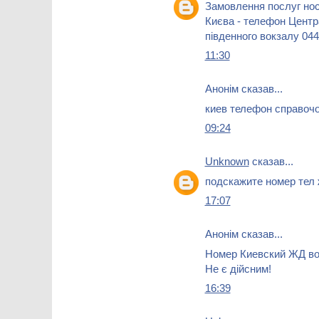
Замовлення послуг нос
Києва - телефон Центр
південного вокзалу 044
11:30
Анонім сказав...
киев телефон справоч
09:24
Unknown
сказав...
подскажите номер тел 
17:07
Анонім сказав...
Номер Киевский ЖД во
Не є дійсним!
16:39