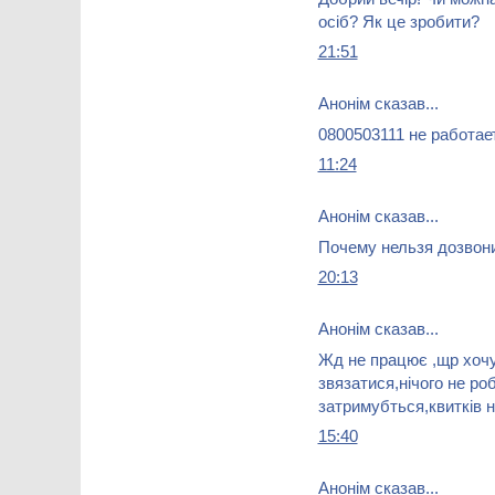
осіб? Як це зробити?
21:51
Анонім сказав...
0800503111 не работает
11:24
Анонім сказав...
Почему нельзя дозвони
20:13
Анонім сказав...
Жд не працює ,щр хочу
звязатися,нічого не ро
затримубться,квитків 
15:40
Анонім сказав...