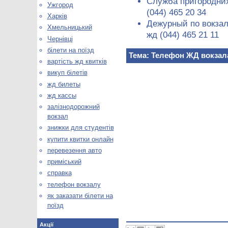
Служба пригородних
Ужгород
(044) 465 20 34
Харків
Дежурный по вокзал
Хмельницький
жд (044) 465 21 11
Чернівці
білети на поїзд
Тема: Телефон ЖД вокзал
вартість жд квитків
викуп білетів
жд билеты
жд кассы
залізнодорожний
вокзал
знижки для студентів
купити квитки онлайн
перевезення авто
приміський
справка
телефон вокзалу
як заказати білети на
поїзд
Акції