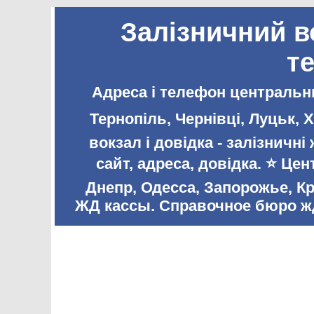
Залізничний в
т
Адреса і телефон центральни
Тернопіль, Чернівці, Луцьк,
вокзал і довідка - залізничн
сайт, адреса, довідка. ⭐️ Ц
Днепр, Одесса, Запорожье, К
ЖД кассы. Справочное бюро жд