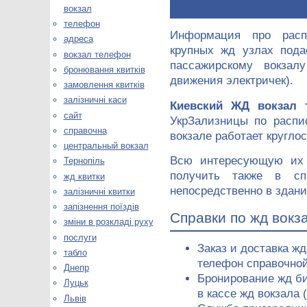
вокзал
телефон
Информация про расп
адреса
крупных жд узлах пода
вокзал телефон
пассажирскому вокзал
бронювання квитків
движения электричек).
замовлення квитків
залізничні каси
Киевский ЖД вокзал 
сайт
УкрЗализницы по распи
справочна
вокзале работает кругло
центральный вокзал
Всю интересующую их
Тернопіль
получить также в сп
жд квитки
непосредственно в здани
залізничні квитки
запізнення поїздів
Справки по жд вокз
зміни в розкладі руху
послуги
Заказ и доставка жд
табло
телефон справочной 
Днепр
Бронирование жд б
Луцьк
в кассе жд вокзала 
Львів